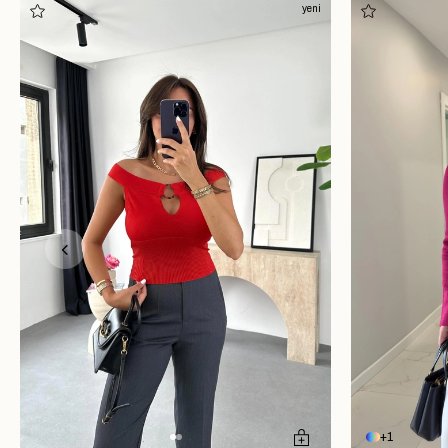
yeni
1