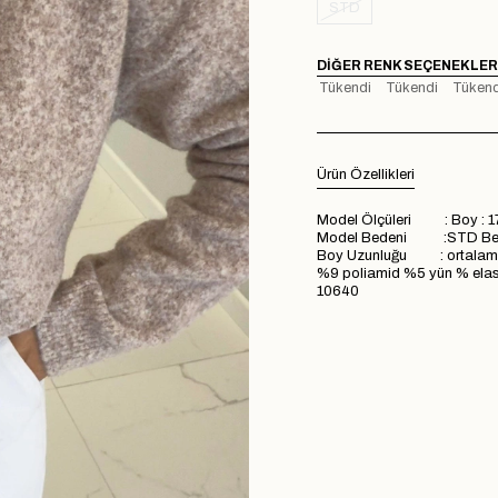
STD
DIĞER RENK SEÇENEKLER
Tükendi
Tükendi
Tükend
Ürün Özellikleri
Model Ölçüleri : Boy : 1
Model Bedeni :STD Be
Boy Uzunluğu : ortalam
%9 poliamid %5 yün % ela
10640