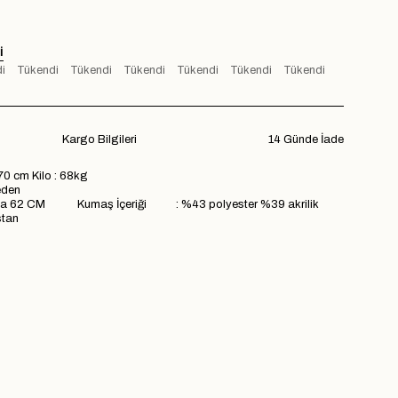
I
i
Tükendi
Tükendi
Tükendi
Tükendi
Tükendi
Tükendi
Kargo Bilgileri
14 Günde İade
70 cm Kilo : 68kg
den
a 62 CM Kumaş İçeriği : %43 polyester %39 akrilik
stan