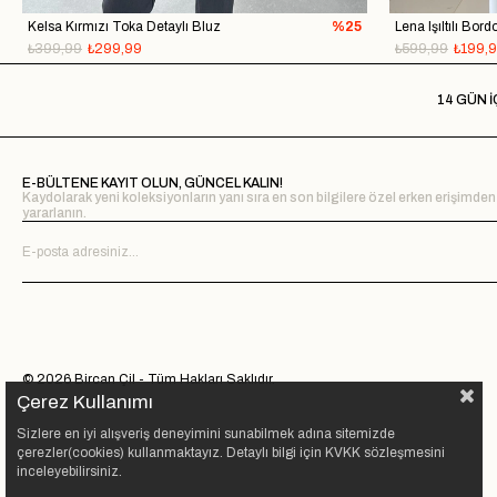
Kelsa Kırmızı Toka Detaylı Bluz
%25
Lena Işıltılı Bor
₺399,99
₺299,99
₺599,99
₺199,
14 GÜN İ
E-BÜLTENE KAYIT OLUN, GÜNCEL KALIN!
Kaydolarak yeni koleksiyonların yanı sıra en son bilgilere özel erken erişimden
yararlanın.
© 2026 Bircan Çil - Tüm Hakları Saklıdır.
Çerez Kullanımı
Sizlere en iyi alışveriş deneyimini sunabilmek adına sitemizde
çerezler(cookies) kullanmaktayız. Detaylı bilgi için KVKK sözleşmesini
inceleyebilirsiniz.