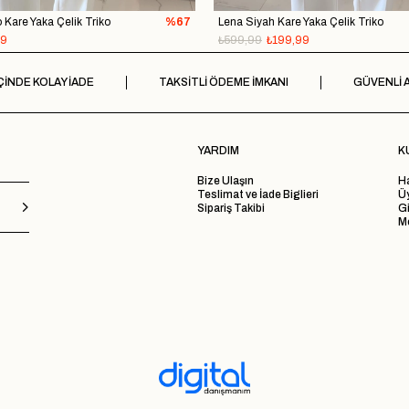
do Kare Yaka Çelik Triko
%67
Lena Siyah Kare Yaka Çelik Triko
99
₺599,99
₺199,99
ÇİNDE KOLAY İADE
TAKSİTLİ ÖDEME İMKANI
GÜVENLİ A
YARDIM
K
Bize Ulaşın
H
Teslimat ve İade Biglieri
Ü
Sipariş Takibi
Gi
Me