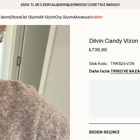
2500 TL VE ÜZERİ ALIŞVERİŞLERİNİZDE ÜCRETSİZ KARGO!
Takım
Elbise
Üst Giyim
Alt Giyim
Dış Giyim
Aksesuar
İndirim
Dilvin Candy Vizon
₺739,99
Stok Kodu
TRK524-VZN
Daha fazla
TRIKO VE KAZ
BEDEN