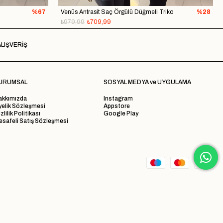
%67
Venüs Antrasit Saç Örgülü Düğmeli Triko
%28
₺979,99
₺709,99
LIŞVERİŞ
URUMSAL
SOSYAL MEDYA ve UYGULAMA
akkımızda
Instagram
yelik Sözleşmesi
Appstore
zlilik Politikası
Google Play
safeli Satış Sözleşmesi