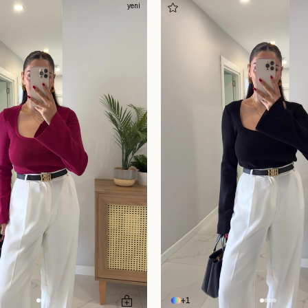
yeni
1