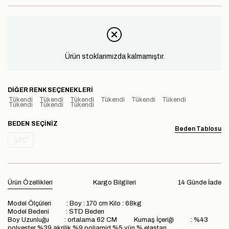
Ürün stoklarımızda kalmamıştır.
DIĞER RENK SEÇENEKLERI
Tükendi
Tükendi
Tükendi
Tükendi
Tükendi
Tükendi
Tükendi
Tükendi
Tükendi
BEDEN
Beden Tablosu
STD
Ürün Özellikleri
Kargo Bilgileri
14 Günde İade
Model Ölçüleri : Boy : 170 cm Kilo : 68kg
Model Bedeni : STD Beden
Boy Uzunluğu : ortalama 62 CM Kumaş İçeriği : %43
polyester %39 akrilik %9 poliamid %5 yün % elastan