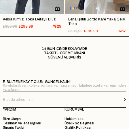
1
Kelsa Kırmızı Toka Detaylı Bluz
Lena Işıltılı Bordo Kare Yaka Çelik
Triko
₺399,99
₺299,99
%25
₺599,99
₺199,99
%67
14 GÜN İÇİNDE KOLAY İADE
TAKSİTLİ ÖDEME İMKANI
GÜVENLİ ALIŞVERİŞ
E-BÜLTENE KAYIT OLUN, GÜNCEL KALIN!
Kaydolarak yeni koleksiyonların yanı sıra en son bilgilere özel erken erişimden
yararlanın.
YARDIM
KURUMSAL
Bize Ulaşın
Hakkımızda
Teslimat ve İade Biglieri
Üyelik Sözleşmesi
Sipariş Takibi
Gizlilik Politikası