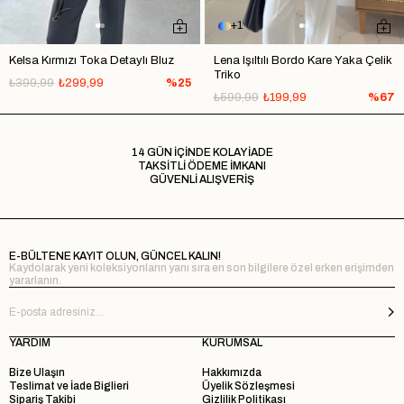
1
Kelsa Kırmızı Toka Detaylı Bluz
Lena Işıltılı Bordo Kare Yaka Çelik
Triko
₺399,99
₺299,99
%25
₺599,99
₺199,99
%67
14 GÜN İÇİNDE KOLAY İADE
TAKSİTLİ ÖDEME İMKANI
GÜVENLİ ALIŞVERİŞ
E-BÜLTENE KAYIT OLUN, GÜNCEL KALIN!
Kaydolarak yeni koleksiyonların yanı sıra en son bilgilere özel erken erişimden
yararlanın.
YARDIM
KURUMSAL
Bize Ulaşın
Hakkımızda
Teslimat ve İade Biglieri
Üyelik Sözleşmesi
Sipariş Takibi
Gizlilik Politikası