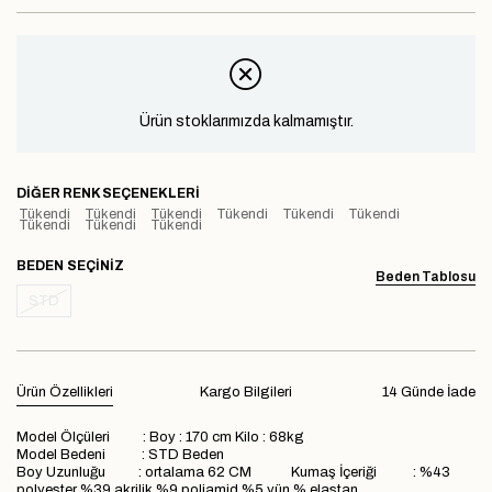
Ürün stoklarımızda kalmamıştır.
DIĞER RENK SEÇENEKLERI
Tükendi
Tükendi
Tükendi
Tükendi
Tükendi
Tükendi
Tükendi
Tükendi
Tükendi
BEDEN
Beden Tablosu
STD
Ürün Özellikleri
Kargo Bilgileri
14 Günde İade
Model Ölçüleri : Boy : 170 cm Kilo : 68kg
Model Bedeni : STD Beden
Boy Uzunluğu : ortalama 62 CM Kumaş İçeriği : %43
polyester %39 akrilik %9 poliamid %5 yün % elastan