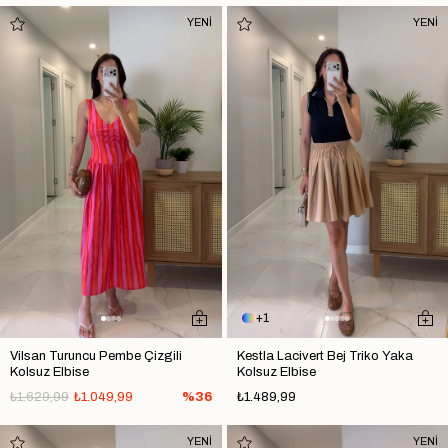
YENİ
YENİ
1
Vilsan Turuncu Pembe Çizgili
Kestla Lacivert Bej Triko Yaka
Kolsuz Elbise
Kolsuz Elbise
₺1.629,99
₺1.049,99
%36
₺1.489,99
YENİ
YENİ