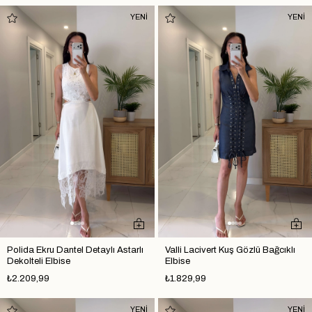
YENİ
YENİ
Polida Ekru Dantel Detaylı Astarlı
Valli Lacivert Kuş Gözlü Bağcıklı
Dekolteli Elbise
Elbise
₺2.209,99
₺1.829,99
YENİ
YENİ