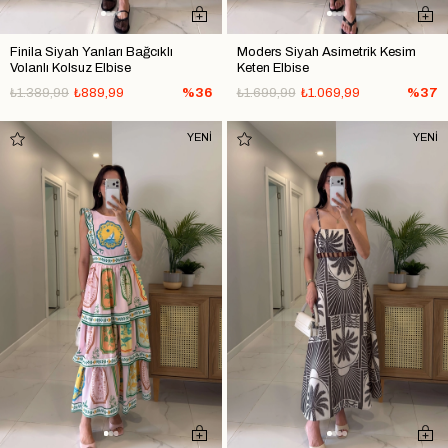
Finila Siyah Yanları Bağcıklı
Moders Siyah Asimetrik Kesim
Volanlı Kolsuz Elbise
Keten Elbise
₺1.389,99
₺889,99
%36
₺1.699,99
₺1.069,99
%37
YENİ
YENİ