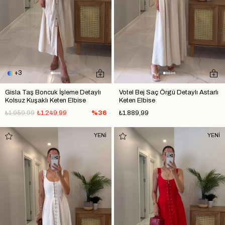
3
Gisla Taş Boncuk İşleme Detaylı
Votel Bej Saç Örgü Detaylı Astarlı
Kolsuz Kuşaklı Keten Elbise
Keten Elbise
₺1.959,99
₺1.249,99
%36
₺1.889,99
YENİ
YENİ