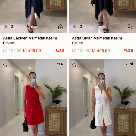
3
3
Astla Lacivert Asimetrik Kesim
Astla Siyah Asimetrik Kesim
Elbise
Elbise
₺2.409,99
₺1.469,99
%39
₺2.409,99
₺1.469,99
%39
YENİ
YENİ