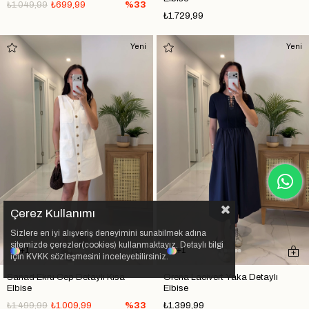
₺1.049,99
₺699,99
%33
₺1.729,99
Yeni
Yeni
Çerez Kullanımı
Sizlere en iyi alışveriş deneyimini sunabilmek adına
sitemizde çerezler(cookies) kullanmaktayız. Detaylı bilgi
1
1
için KVKK sözleşmesini inceleyebilirsiniz.
Sanad Ekru Cep Detaylı Kısa
Orena Lacivert Yaka Detaylı
Elbise
Elbise
₺1.499,99
₺1.009,99
%33
₺1.399,99