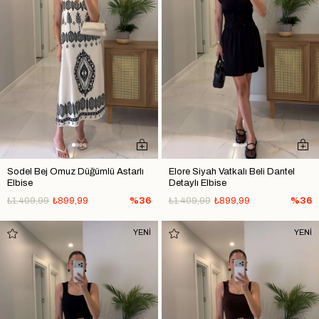
Sodel Bej Omuz Düğümlü Astarlı
Elore Siyah Vatkalı Beli Dantel
Elbise
Detaylı Elbise
₺1.409,99
₺899,99
%36
₺1.409,99
₺899,99
%36
YENİ
YENİ