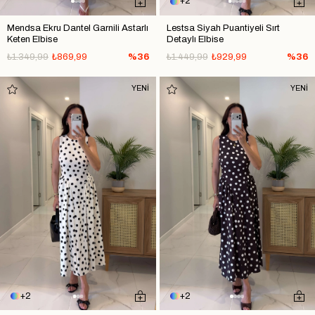
2
Mendsa Ekru Dantel Garnili Astarlı
Lestsa Siyah Puantiyeli Sırt
Keten Elbise
Detaylı Elbise
₺1.349,99
₺869,99
%36
₺1.449,99
₺929,99
%36
YENİ
YENİ
2
2