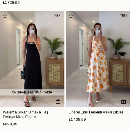
₺1.729,99
YENİ
YENİ
ÖN SİPARİŞ ALINMAKTADIR
Walenta Siyah U Yaka Taş
Linsrel Ekru Desenli Askılı Elbise
Detaylı Maxi Elbise
₺1.439,99
₺899,99