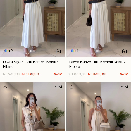
2
1
Diwra Siyah Ekru Kemerli Kolsuz
Diwra Kahve Ekru Kemerli Kolsuz
Elbise
Elbise
₺1.539,99
₺1.039,99
%32
₺1.539,99
₺1.039,99
%32
YENİ
YENİ