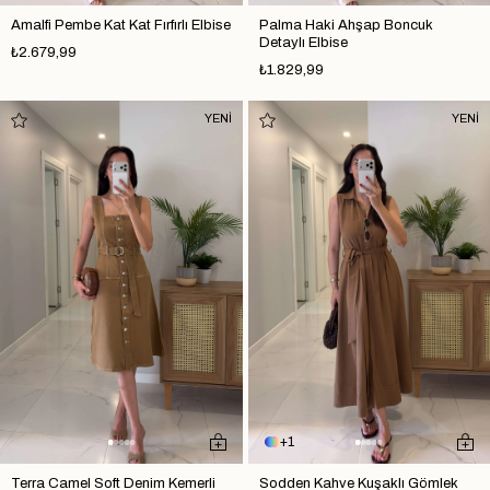
Amalfi Pembe Kat Kat Fırfırlı Elbise
Palma Haki Ahşap Boncuk
Detaylı Elbise
₺2.679,99
₺1.829,99
YENİ
YENİ
1
Terra Camel Soft Denim Kemerli
Sodden Kahve Kuşaklı Gömlek