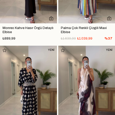
Monreo Kahve Hasır Örgü Detaylı
Palma Çok Renkli Çizgili Maxi
Elbise
Elbise
₺889,99
₺1.639,99
₺1.039,99
%37
YENİ
YENİ