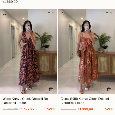
₺1.869,99
YENİ
YENİ
Wose Kahve Çiçek Desenli Bel
Derra Sütlü Kahve Çiçek Desenli
Dekolteli Elbise
Dekolteli Elbise
₺2.409,99
₺1.479,99
%39
₺2.209,99
₺1.369,99
%38