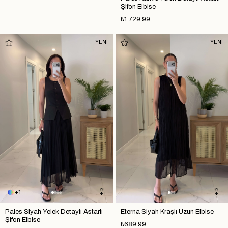
Şifon Elbise
₺1.729,99
YENİ
YENİ
1
Pales Siyah Yelek Detaylı Astarlı
Eterna Siyah Kraşlı Uzun Elbise
Şifon Elbise
₺689,99