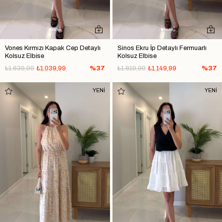
Vones Kırmızı Kapak Cep Detaylı
Sinos Ekru İp Detaylı Fermuarlı
Kolsuz Elbise
Kolsuz Elbise
₺1.639,99
₺1.039,99
%37
₺1.819,99
₺1.149,99
%37
YENİ
YENİ