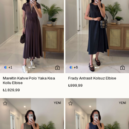
1
6
Mareltin Kahve Polo Yaka Kısa
Frady Antrasit Kolsuz Elbise
Kollu Elbise
₺999,99
₺1.829,99
YENİ
YENİ