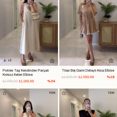
3
Pokles Taş Kendinden Parçalı
Tilas Bej Garni Detaylı Kısa Elbise
Kolsuz Keten Elbise
₺1.699,99
₺1.399,99
%18
₺1.789,99
₺1.189,99
%34
YENİ
YENİ