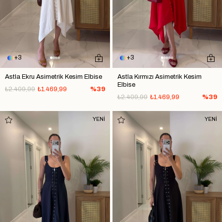
3
3
Astla Ekru Asimetrik Kesim Elbise
Astla Kırmızı Asimetrik Kesim
Elbise
₺2.409,99
₺1.469,99
%39
₺2.409,99
₺1.469,99
%39
YENİ
YENİ