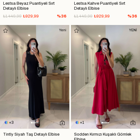
Lestsa Beyaz Puantiyeli Sırt
Lestsa Kahve Puantiyeli Sırt
Detaylı Elbise
Detaylı Elbise
₺1.449,99
₺929,99
%36
₺1.449,99
₺929,99
%36
Yeni
YENİ
3
1
Tintly Siyah Taş Detaylı Elbise
Sodden Kırmızı Kuşaklı Gömlek
Elbise