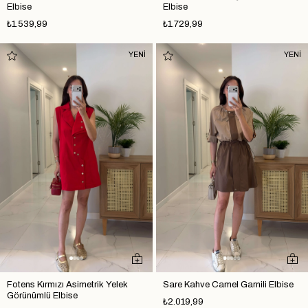
Elbise
Elbise
₺1.539,99
₺1.729,99
YENİ
YENİ
Fotens Kırmızı Asimetrik Yelek
Sare Kahve Camel Garnili Elbise
Görünümlü Elbise
₺2.019,99