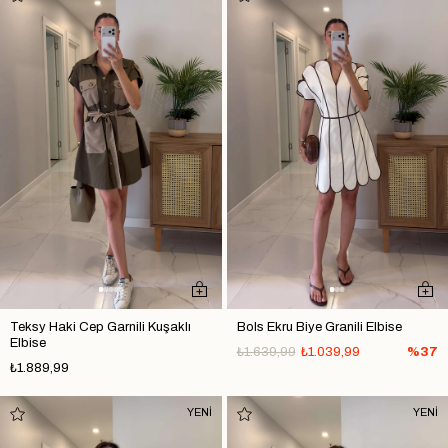
Teksy Haki Cep Garnili Kuşaklı
Bols Ekru Biye Granili Elbise
Elbise
₺1.639,99
₺1.039,99
%37
₺1.889,99
YENİ
YENİ