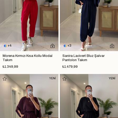
4
3
Morena Kırmızı Kısa Kollu Modal
Sanira Lacivert Bluz Şalvar
Takım
Pantolon Takım
₺1.349,99
₺1.479,99
YENİ
YENİ