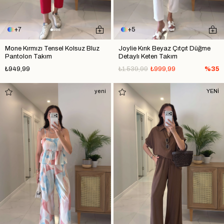
7
5
Mone Kırmızı Tensel Kolsuz Bluz
Joylie Kırık Beyaz Çıtçıt Düğme
Pantolon Takım
Detaylı Keten Takım
₺949,99
₺1.539,99
₺999,99
%35
yeni
YENİ