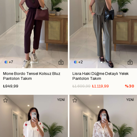
7
2
Mone Bordo Tensel Kolsuz Bluz
Lisra Haki Düğme Detaylı Yelek
Pantolon Takım
Pantolon Takım
₺949,99
₺1.609,99
₺1.119,99
%30
YENİ
YENİ