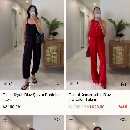
3
5
Rinos Siyah Bluz Şalvar Pantolon
Persal Kırmızı Keten Bluz
Takım
Pantolon Takım
₺2.169,99
₺1.659,99
₺1.059,99
%36
YENİ
YENİ