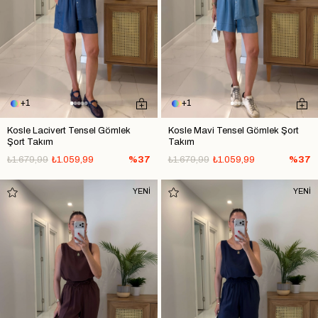
1
1
Kosle Lacivert Tensel Gömlek
Kosle Mavi Tensel Gömlek Şort
Şort Takım
Takım
₺1.679,99
₺1.059,99
%37
₺1.679,99
₺1.059,99
%37
YENİ
YENİ