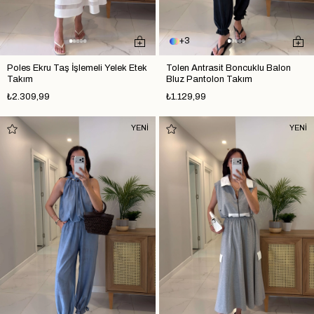
3
Poles Ekru Taş İşlemeli Yelek Etek
Tolen Antrasit Boncuklu Balon
Takım
Bluz Pantolon Takım
₺2.309,99
₺1.129,99
YENİ
YENİ