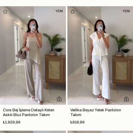
YENİ
YENİ
Cors Bej İşleme Detaylı Keten
Vellika Beyaz Yelek Pantolon
Askılı Bluz Pantolon Takım
Takım
₺1.929,99
₺919,99