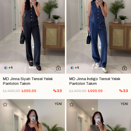
4
4
MD Jinna Siyah Tensel Yelek
MD Jinna İndigo Tensel Yelek
Pantolon Takım
Pantolon Takım
₺1.499,99
₺999,99
%33
₺1.499,99
₺999,99
%33
YENİ
YENİ