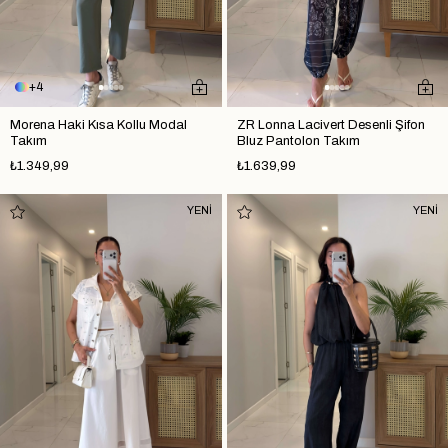
4
Morena Haki Kısa Kollu Modal
ZR Lonna Lacivert Desenli Şifon
Takım
Bluz Pantolon Takım
₺1.349,99
₺1.639,99
YENİ
YENİ