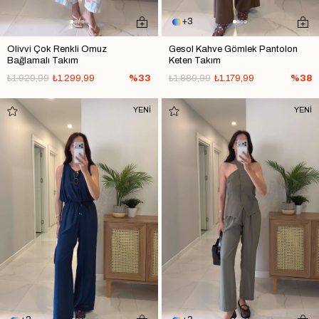
3
Olivvi Çok Renkli Omuz
Gesol Kahve Gömlek Pantolon
Bağlamalı Takım
Keten Takım
₺1.929,99
₺1.299,99
%33
₺1.889,99
₺1.179,99
%38
YENİ
YENİ