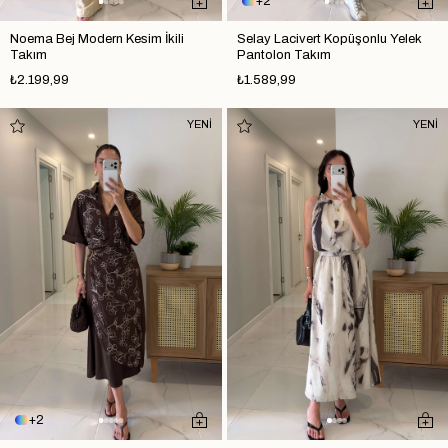
2
Noema Bej Modern Kesim İkili
Selay Lacivert Kopüşonlu Yelek
Takım
Pantolon Takım
₺2.199,99
₺1.589,99
YENİ
YENİ
2