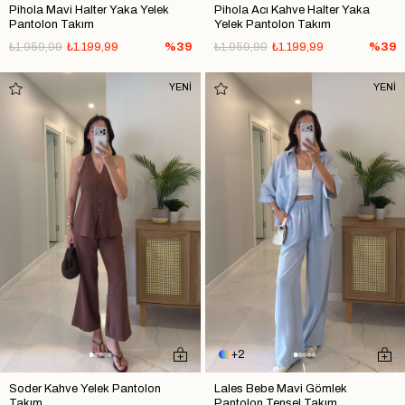
Pihola Mavi Halter Yaka Yelek
Pihola Acı Kahve Halter Yaka
Pantolon Takım
Yelek Pantolon Takım
₺1.959,99
₺1.199,99
%39
₺1.959,99
₺1.199,99
%39
YENİ
YENİ
2
Soder Kahve Yelek Pantolon
Lales Bebe Mavi Gömlek
Takım
Pantolon Tensel Takım