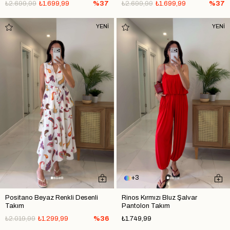
₺2.699,99
₺1.699,99
%37
₺2.699,99
₺1.699,99
%37
YENİ
YENİ
3
Positano Beyaz Renkli Desenli
Rinos Kırmızı Bluz Şalvar
Takım
Pantolon Takım
₺2.019,99
₺1.299,99
%36
₺1.749,99