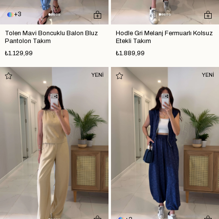
3
Tolen Mavi Boncuklu Balon Bluz
Hodle Gri Melanj Fermuarlı Kolsuz
Pantolon Takım
Etekli Takım
₺1.129,99
₺1.889,99
YENİ
YENİ