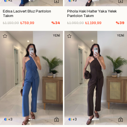
2
3
Edisa Lacivert Bluz Pantolon
Pihola Haki Halter Yaka Yelek
Takım
Pantolon Takım
₺1.159,99
₺759,99
%34
₺1.959,99
₺1.199,99
%39
YENİ
YENİ
3
3