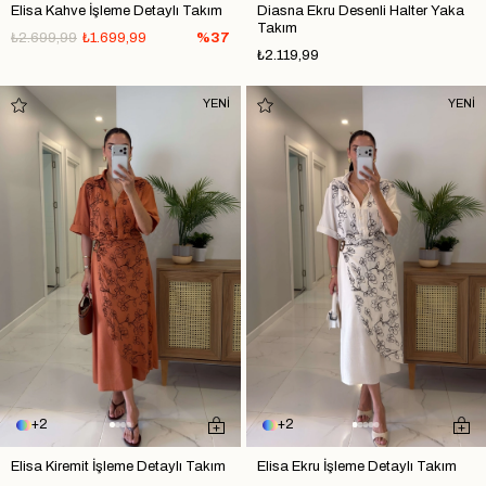
Elisa Kahve İşleme Detaylı Takım
Diasna Ekru Desenli Halter Yaka
Takım
₺2.699,99
₺1.699,99
%37
₺2.119,99
YENİ
YENİ
2
2
Elisa Kiremit İşleme Detaylı Takım
Elisa Ekru İşleme Detaylı Takım