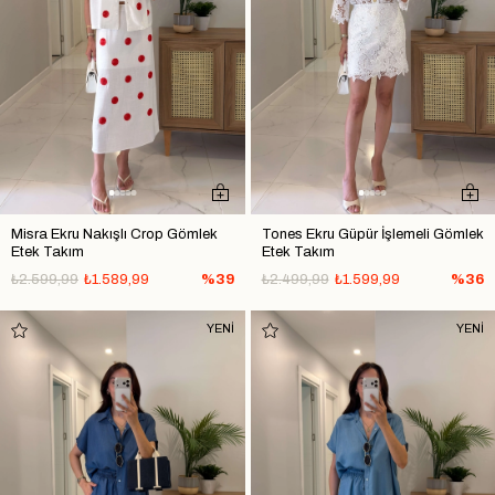
Misra Ekru Nakışlı Crop Gömlek
Tones Ekru Güpür İşlemeli Gömlek
Etek Takım
Etek Takım
₺2.599,99
₺1.589,99
%39
₺2.499,99
₺1.599,99
%36
YENİ
YENİ