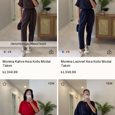
ÖN SİPARİŞ ALINMAKTADIR
4
4
Morena Kahve Kısa Kollu Modal
Morena Lacivert Kısa Kollu Modal
Takım
Takım
₺1.349,99
₺1.349,99
YENİ
YENİ