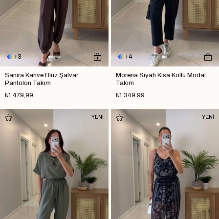
3
4
Sanira Kahve Bluz Şalvar
Morena Siyah Kısa Kollu Modal
Pantolon Takım
Takım
₺1.479,99
₺1.349,99
YENİ
YENİ