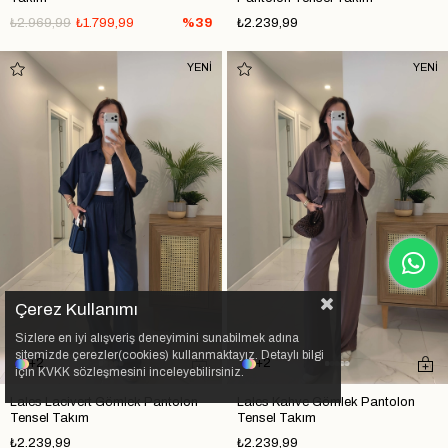
₺2.969,99
₺1.799,99
%39
₺2.239,99
YENİ
YENİ
Çerez Kullanımı
Sizlere en iyi alışveriş deneyimini sunabilmek adına
sitemizde çerezler(cookies) kullanmaktayız. Detaylı bilgi
2
2
için KVKK sözleşmesini inceleyebilirsiniz.
Lales Lacivert Gömlek Pantolon
Lales Kahve Gömlek Pantolon
Tensel Takım
Tensel Takım
₺2.239,99
₺2.239,99