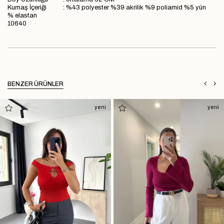
Kumaş İçeriği : %43 polyester %39 akrilik %9 poliamid %5 yün
% elastan
10640
BENZER ÜRÜNLER
yeni
yeni