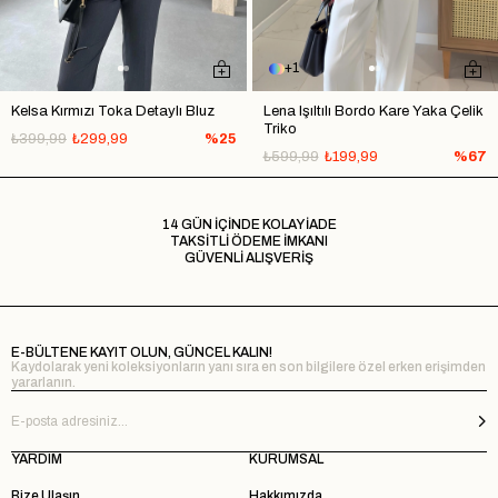
1
Kelsa Kırmızı Toka Detaylı Bluz
Lena Işıltılı Bordo Kare Yaka Çelik
Triko
₺399,99
₺299,99
%25
₺599,99
₺199,99
%67
14 GÜN İÇİNDE KOLAY İADE
TAKSİTLİ ÖDEME İMKANI
GÜVENLİ ALIŞVERİŞ
E-BÜLTENE KAYIT OLUN, GÜNCEL KALIN!
Kaydolarak yeni koleksiyonların yanı sıra en son bilgilere özel erken erişimden
yararlanın.
YARDIM
KURUMSAL
Bize Ulaşın
Hakkımızda