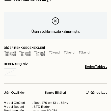
Daha fazla
TRIKO VE KAZAK
gör
Ürün stoklarımızda kalmamıştır.
DIĞER RENK SEÇENEKLERI
Tükendi
Tükendi
Tükendi
Tükendi
Tükendi
Tükendi
Tükendi
Tükendi
Tükendi
BEDEN
Beden Tablosu
STD
Ürün Özellikleri
Kargo Bilgileri
14 Günde İade
Model Ölçüleri : Boy : 170 cm Kilo : 68kg
Model Bedeni : STD Beden
Boy Uzunluğu : ortalama 62 CM