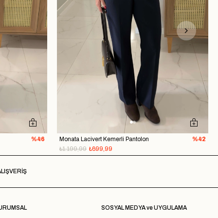
%46
Monata Lacivert Kemerli Pantolon
%42
₺1.199,99
₺699,99
LIŞVERİŞ
URUMSAL
SOSYAL MEDYA ve UYGULAMA