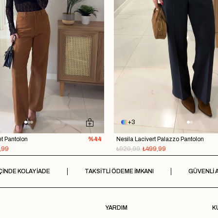
3
t Pantolon
%44
Nesila Lacivert Palazzo Pantolon
,99
₺929,99
₺499,99
ÇİNDE KOLAY İADE
TAKSİTLİ ÖDEME İMKANI
GÜVENLİ A
YARDIM
K