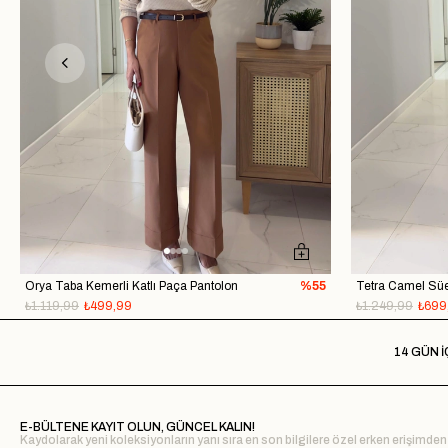
Orya Taba Kemerli Katlı Paça Pantolon
%55
Tetra Camel Süe
₺1.119,99
₺499,99
₺1.249,99
₺699
14 GÜN İ
E-BÜLTENE KAYIT OLUN, GÜNCEL KALIN!
Kaydolarak yeni koleksiyonların yanı sıra en son bilgilere özel erken erişimden