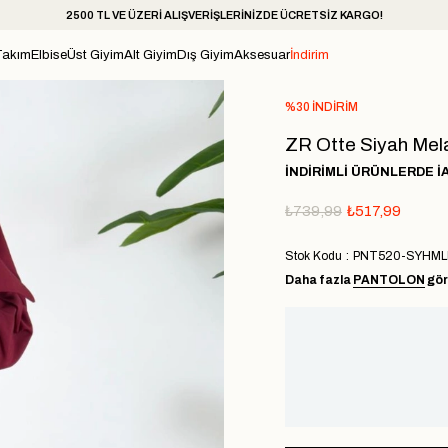
2500 TL VE ÜZERİ ALIŞVERİŞLERİNİZDE ÜCRETSİZ KARGO!
Takım
Elbise
Üst Giyim
Alt Giyim
Dış Giyim
Aksesuar
İndirim
%
30
İNDIRIM
ZR Otte Siyah Mela
İNDİRİMLİ ÜRÜNLERDE İ
₺739,99
₺517,99
Stok Kodu
PNT520-SYHML
Daha fazla
PANTOLON
gör