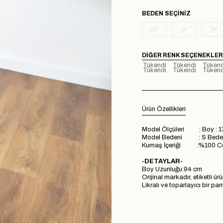
BEDEN
XS
S
M
DIĞER RENK SEÇENEKLER
Tükendi
Tükendi
Tükend
Tükendi
Tükendi
Tükend
Ürün Özellikleri
Model Ölçüleri : Boy : 1
Model Bedeni : S Bede
Kumaş İçeriği :%100 Co
-DETAYLAR-
Boy Uzunluğu:94 cm
Orijinal markadır, etiketli ür
Likralı ve toparlayıcı bir pa