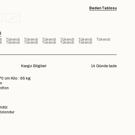
Beden Tablosu
L
I
i
Tükendi
Tükendi
Tükendi
Tükendi
Tükendi
Tükendi
i
Tükendi
Tükendi
Tükendi
Tükendi
Tükendi
Kargo Bilgileri
14 Günde İade
70 cm Kilo : 65 kg
n
tton
ündür.
ntolondur