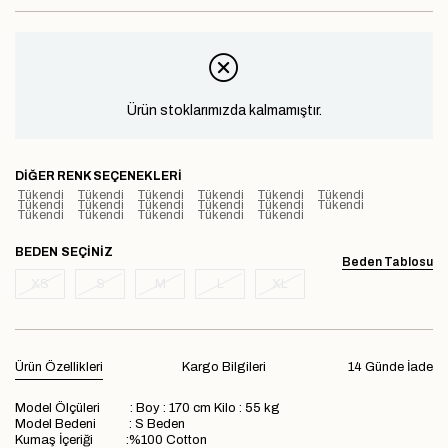
Ürün stoklarımızda kalmamıştır.
DIĞER RENK SEÇENEKLERI
Tükendi
Tükendi
Tükendi
Tükendi
Tükendi
Tükendi
Tükendi
Tükendi
Tükendi
Tükendi
Tükendi
Tükendi
Tükendi
Tükendi
Tükendi
Tükendi
Tükendi
BEDEN
Beden Tablosu
XS
S
M
L
XL
Ürün Özellikleri
Kargo Bilgileri
14 Günde İade
Model Ölçüleri : Boy : 170 cm Kilo : 55 kg
Model Bedeni : S Beden
Kumaş İçeriği :%100 Cotton