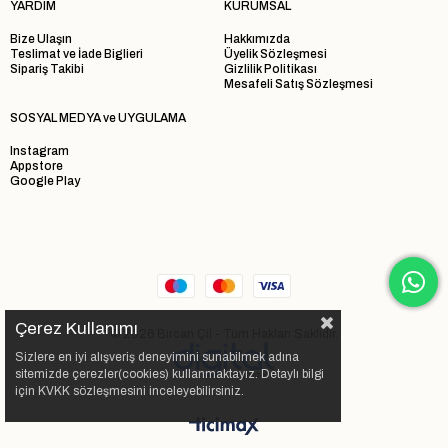
YARDIM
KURUMSAL
Bize Ulaşın
Hakkımızda
Teslimat ve İade Biglieri
Üyelik Sözleşmesi
Sipariş Takibi
Gizlilik Politikası
Mesafeli Satış Sözleşmesi
SOSYAL MEDYA ve UYGULAMA
Instagram
Appstore
Google Play
Çerez Kullanımı
© 2026 Bircan Çil - Tüm Hakları Saklıdır.
Sizlere en iyi alışveriş deneyimini sunabilmek adına
sitemizde çerezler(cookies) kullanmaktayız. Detaylı bilgi
için KVKK sözleşmesini inceleyebilirsiniz.