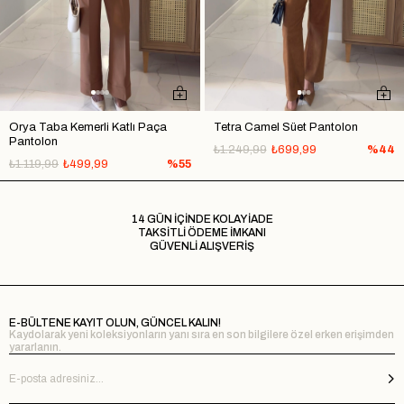
Orya Taba Kemerli Katlı Paça
Tetra Camel Süet Pantolon
Pantolon
₺1.249,99
₺699,99
%44
₺1.119,99
₺499,99
%55
14 GÜN İÇİNDE KOLAY İADE
TAKSİTLİ ÖDEME İMKANI
GÜVENLİ ALIŞVERİŞ
E-BÜLTENE KAYIT OLUN, GÜNCEL KALIN!
Kaydolarak yeni koleksiyonların yanı sıra en son bilgilere özel erken erişimden
yararlanın.