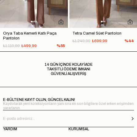
Orya Taba Kemerli Katlı Paça
Tetra Camel Süet Pantolon
Pantolon
₺1.249,99
₺699,99
%44
₺1.119,99
₺499,99
%55
14 GÜN İÇİNDE KOLAY İADE
TAKSİTLİ ÖDEME İMKANI
GÜVENLİ ALIŞVERİŞ
E-BÜLTENE KAYIT OLUN, GÜNCEL KALIN!
Kaydolarak yeni koleksiyonların yanı sıra en son bilgilere özel erken erişimden
yararlanın.
YARDIM
KURUMSAL