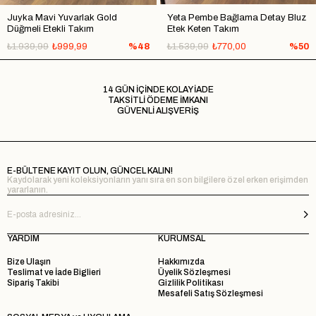
Juyka Mavi Yuvarlak Gold
Yeta Pembe Bağlama Detay Bluz
Düğmeli Etekli Takım
Etek Keten Takım
₺1.939,99
₺999,99
%48
₺1.539,99
₺770,00
%50
14 GÜN İÇİNDE KOLAY İADE
TAKSİTLİ ÖDEME İMKANI
GÜVENLİ ALIŞVERİŞ
E-BÜLTENE KAYIT OLUN, GÜNCEL KALIN!
Kaydolarak yeni koleksiyonların yanı sıra en son bilgilere özel erken erişimden
yararlanın.
YARDIM
KURUMSAL
Bize Ulaşın
Hakkımızda
Teslimat ve İade Biglieri
Üyelik Sözleşmesi
Sipariş Takibi
Gizlilik Politikası
Mesafeli Satış Sözleşmesi