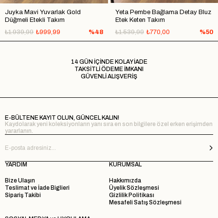
Juyka Mavi Yuvarlak Gold
Yeta Pembe Bağlama Detay Bluz
Düğmeli Etekli Takım
Etek Keten Takım
₺1.939,99
₺999,99
%48
₺1.539,99
₺770,00
%50
14 GÜN İÇİNDE KOLAY İADE
TAKSİTLİ ÖDEME İMKANI
GÜVENLİ ALIŞVERİŞ
E-BÜLTENE KAYIT OLUN, GÜNCEL KALIN!
Kaydolarak yeni koleksiyonların yanı sıra en son bilgilere özel erken erişimden
yararlanın.
YARDIM
KURUMSAL
Bize Ulaşın
Hakkımızda
Teslimat ve İade Biglieri
Üyelik Sözleşmesi
Sipariş Takibi
Gizlilik Politikası
Mesafeli Satış Sözleşmesi