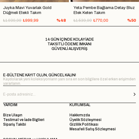
Juyka Mavi Yuvarlak Gold
Yeta Pembe Bağlama Detay Bluz
Düğmeli Etekli Takım
Etek Keten Takım
₺1.939,99
₺999,99
%48
₺1.539,99
₺770,00
%50
14 GÜN İÇİNDE KOLAY İADE
TAKSİTLİ ÖDEME İMKANI
GÜVENLİ ALIŞVERİŞ
E-BÜLTENE KAYIT OLUN, GÜNCEL KALIN!
Kaydolarak yeni koleksiyonların yanı sıra en son bilgilere özel erken erişimden
yararlanın.
YARDIM
KURUMSAL
Bize Ulaşın
Hakkımızda
Teslimat ve İade Biglieri
Üyelik Sözleşmesi
Sipariş Takibi
Gizlilik Politikası
Mesafeli Satış Sözleşmesi