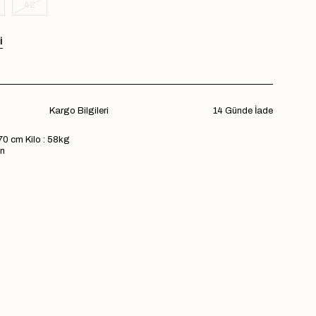
42
I
Kargo Bilgileri
14 Günde İade
70 cm Kilo : 58kg
n