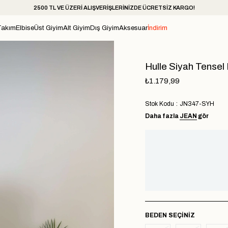
2500 TL VE ÜZERİ ALIŞVERİŞLERİNİZDE ÜCRETSİZ KARGO!
Takım
Elbise
Üst Giyim
Alt Giyim
Dış Giyim
Aksesuar
İndirim
Hulle Siyah Tensel
₺1.179,99
Stok Kodu
JN347-SYH
Daha fazla
JEAN
gör
BEDEN