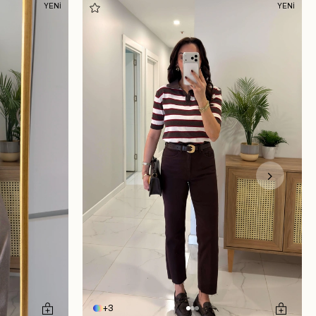
YENİ
YENİ
3