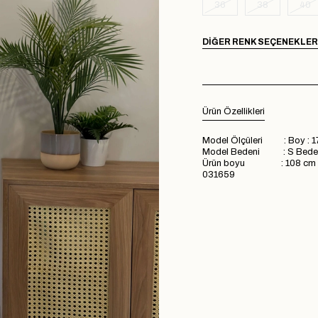
36
38
40
DIĞER RENK SEÇENEKLER
Ürün Özellikleri
Model Ölçüleri : Boy : 1
Model Bedeni : S Bede
Ürün boyu : 108 cm
031659