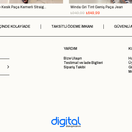
Melotti Dark Blue Kesik Paça Kemerli Straight Jean
Winda Gri Tint Geniş Paça Jean
₺949,99
₺649,99
ÇİNDE KOLAY İADE
TAKSİTLİ ÖDEME İMKANI
GÜVENLİ A
YARDIM
K
Bize Ulaşın
H
Teslimat ve İade Biglieri
Ü
Sipariş Takibi
Gi
Me