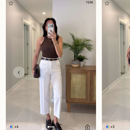
YENİ
4
3