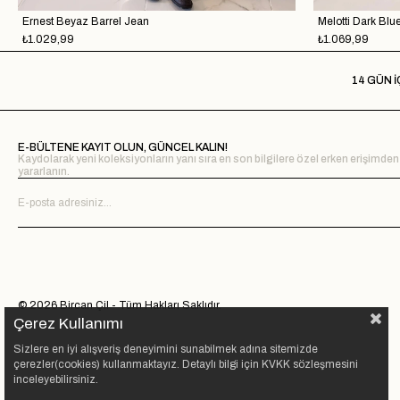
Ernest Beyaz Barrel Jean
₺1.029,99
₺1.069,99
14 GÜN İ
E-BÜLTENE KAYIT OLUN, GÜNCEL KALIN!
Kaydolarak yeni koleksiyonların yanı sıra en son bilgilere özel erken erişimden
yararlanın.
© 2026 Bircan Çil - Tüm Hakları Saklıdır.
Çerez Kullanımı
Sizlere en iyi alışveriş deneyimini sunabilmek adına sitemizde
çerezler(cookies) kullanmaktayız. Detaylı bilgi için KVKK sözleşmesini
inceleyebilirsiniz.