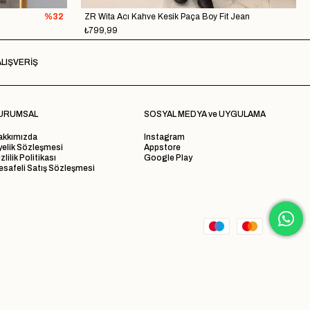
%32
ZR Wita Acı Kahve Kesik Paça Boy Fit Jean
₺799,99
LIŞVERİŞ
URUMSAL
SOSYAL MEDYA ve UYGULAMA
akkımızda
Instagram
yelik Sözleşmesi
Appstore
zlilik Politikası
Google Play
safeli Satış Sözleşmesi