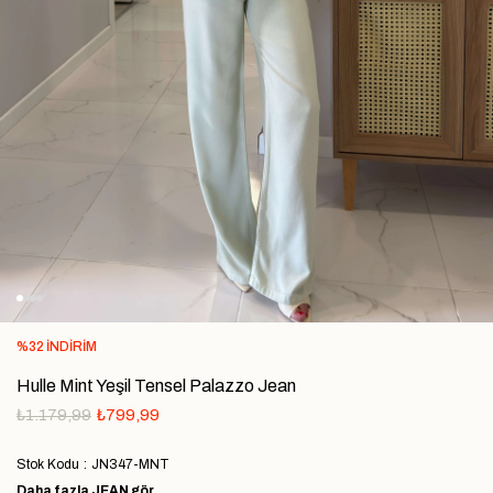
%
32
İNDIRIM
Hulle Mint Yeşil Tensel Palazzo Jean
₺1.179,99
₺799,99
Stok Kodu
JN347-MNT
Daha fazla
JEAN
gör