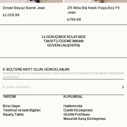
Ernest Beyaz Barrel Jean
ZR Wita Bej Kesik Paça Boy Fit
Jean
₺1.029,99
₺799,99
14 GÜN İÇİNDE KOLAY İADE
TAKSİTLİ ÖDEME İMKANI
GÜVENLİ ALIŞVERİŞ
E-BÜLTENE KAYIT OLUN, GÜNCEL KALIN!
Kaydolarak yeni koleksiyonların yanı sıra en son bilgilere özel erken erişimden
yararlanın.
YARDIM
KURUMSAL
Bize Ulaşın
Hakkımızda
Teslimat ve İade Biglieri
Üyelik Sözleşmesi
Sipariş Takibi
Gizlilik Politikası
Mesafeli Satış Sözleşmesi