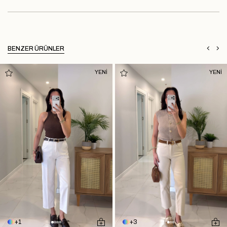
BENZER ÜRÜNLER
YENİ
YENİ
1
3