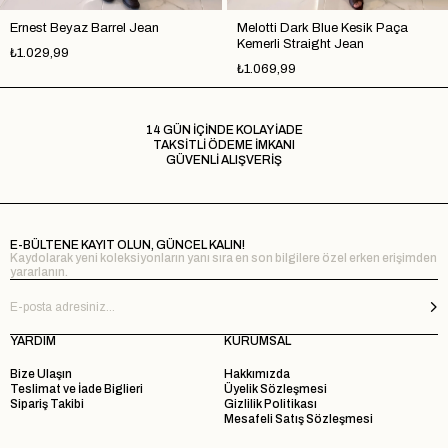
Ernest Beyaz Barrel Jean
Melotti Dark Blue Kesik Paça
Kemerli Straight Jean
₺1.029,99
₺1.069,99
14 GÜN İÇİNDE KOLAY İADE
TAKSİTLİ ÖDEME İMKANI
GÜVENLİ ALIŞVERİŞ
E-BÜLTENE KAYIT OLUN, GÜNCEL KALIN!
Kaydolarak yeni koleksiyonların yanı sıra en son bilgilere özel erken erişimden
yararlanın.
YARDIM
KURUMSAL
Bize Ulaşın
Hakkımızda
Teslimat ve İade Biglieri
Üyelik Sözleşmesi
Sipariş Takibi
Gizlilik Politikası
Mesafeli Satış Sözleşmesi