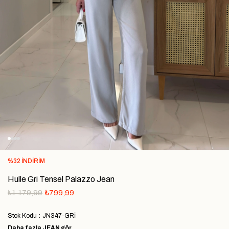
%
32
İNDIRIM
Hulle Gri Tensel Palazzo Jean
₺1.179,99
₺799,99
Stok Kodu
JN347-GRİ
Daha fazla
JEAN
gör