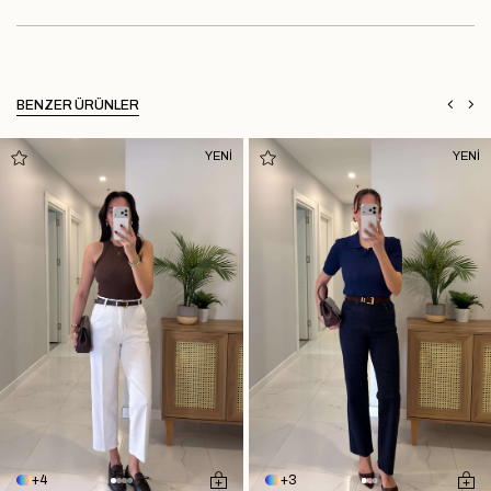
BENZER ÜRÜNLER
YENİ
YENİ
4
3