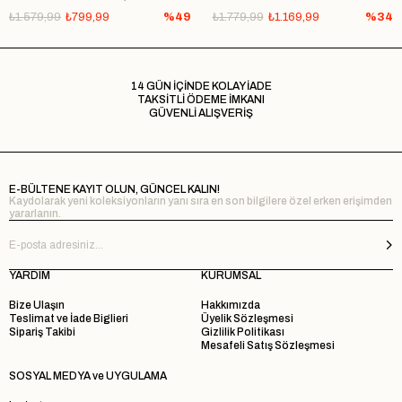
₺1.579,99
₺799,99
%49
₺1.779,99
₺1.169,99
%34
14 GÜN İÇİNDE KOLAY İADE
TAKSİTLİ ÖDEME İMKANI
GÜVENLİ ALIŞVERİŞ
E-BÜLTENE KAYIT OLUN, GÜNCEL KALIN!
Kaydolarak yeni koleksiyonların yanı sıra en son bilgilere özel erken erişimden
yararlanın.
YARDIM
KURUMSAL
Bize Ulaşın
Hakkımızda
Teslimat ve İade Biglieri
Üyelik Sözleşmesi
Sipariş Takibi
Gizlilik Politikası
Mesafeli Satış Sözleşmesi
SOSYAL MEDYA ve UYGULAMA