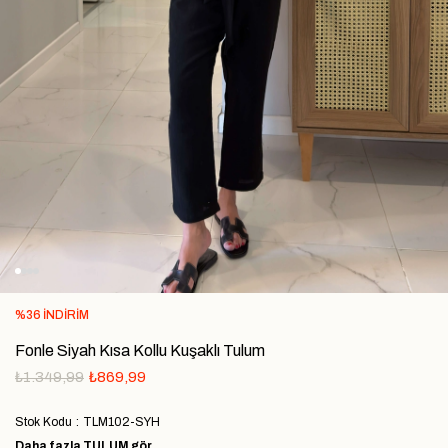
%
36
İNDIRIM
Fonle Siyah Kısa Kollu Kuşaklı Tulum
₺1.349,99
₺869,99
Stok Kodu
TLM102-SYH
Daha fazla
TULUM
gör