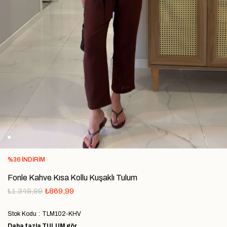
%
36
İNDIRIM
Fonle Kahve Kısa Kollu Kuşaklı Tulum
₺1.349,99
₺869,99
Stok Kodu
TLM102-KHV
Daha fazla
TULUM
gör