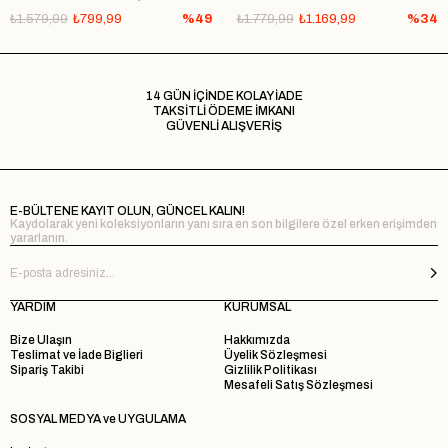
₺1.579,99
₺799,99
%49
₺1.779,99
₺1.169,99
%34
14 GÜN İÇİNDE KOLAY İADE
TAKSİTLİ ÖDEME İMKANI
GÜVENLİ ALIŞVERİŞ
E-BÜLTENE KAYIT OLUN, GÜNCEL KALIN!
Kaydolarak yeni koleksiyonların yanı sıra en son bilgilere özel erken erişimden
yararlanın.
YARDIM
KURUMSAL
Bize Ulaşın
Hakkımızda
Teslimat ve İade Biglieri
Üyelik Sözleşmesi
Sipariş Takibi
Gizlilik Politikası
Mesafeli Satış Sözleşmesi
SOSYAL MEDYA ve UYGULAMA