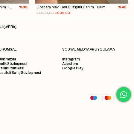
ZR Diesla Mavi V Yaka Cep Detaylı Denim Tulum
%38
Gosdera Mavi Beli Büzgülü Denim Tulum
%48
₺1.929,99
₺999,99
LIŞVERİŞ
URUMSAL
SOSYAL MEDYA ve UYGULAMA
akkımızda
Instagram
yelik Sözleşmesi
Appstore
zlilik Politikası
Google Play
safeli Satış Sözleşmesi