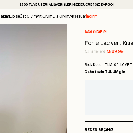
2500 TL VE ÜZERİ ALIŞVERİŞLERİNİZDE ÜCRETSİZ KARGO!
Takım
Elbise
Üst Giyim
Alt Giyim
Dış Giyim
Aksesuar
İndirim
%
36
İNDIRIM
Fonle Lacivert Kısa
₺1.349,99
₺869,99
Stok Kodu
TLM102-LCVRT
Daha fazla
TULUM
gör
BEDEN