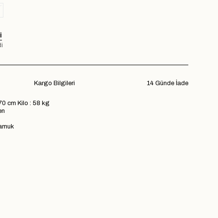
I
i
Kargo Bilgileri
14 Günde İade
70 cm Kilo : 58 kg
en
pamuk