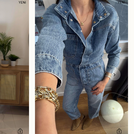
YENİ
YENİ