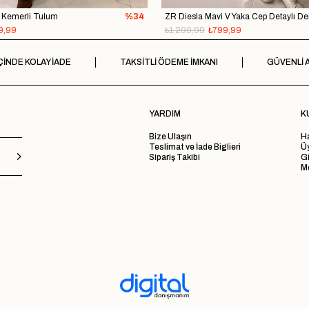
 Kemerli Tulum
%34
9,99
₺1.299,99
₺799,99
ÇİNDE KOLAY İADE
TAKSİTLİ ÖDEME İMKANI
GÜVENLİ A
YARDIM
K
Bize Ulaşın
H
Teslimat ve İade Biglieri
Ü
Sipariş Takibi
Gi
Me