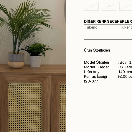
S
M
L
DIĞER RENK SEÇENEKLER
Tükendi
Tükend
Ürün Özellikleri
Model Ölçüleri : Boy : 1
Model Bedeni : S Bed
Ürün boyu : 140 cm
Kumaş İçeriği : %100 
t28-077