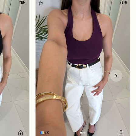
YENİ
YENİ
3