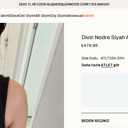
2500 TL VE ÜZERİ ALIŞVERİŞLERİNİZDE ÜCRETSİZ KARGO!
Takım
Elbise
Üst Giyim
Alt Giyim
Dış Giyim
Aksesuar
İndirim
Dlvin Nodre Siyah A
₺479,99
Stok Kodu
ATLT054-SYH
Daha fazla
ATLET
gör
BEDEN