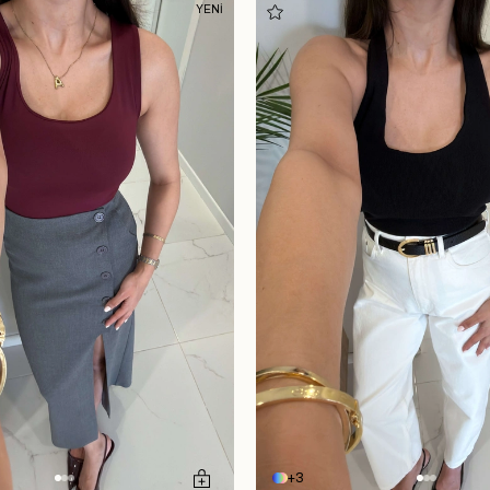
YENİ
3