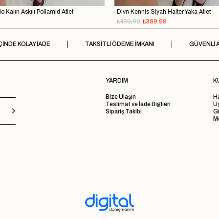
o Kalın Askılı Poliamid Atlet
Dlvn Kennis Siyah Halter Yaka Atlet
₺439,99
₺399,99
ÇİNDE KOLAY İADE
TAKSİTLİ ÖDEME İMKANI
GÜVENLİ A
YARDIM
K
Bize Ulaşın
H
Teslimat ve İade Biglieri
Ü
Sipariş Takibi
Gi
Me