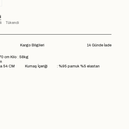
I
i
Tükendi
Kargo Bilgileri
14 Günde İade
70 cm Kilo : 58kg
n
ma 54 CM Kumaş İçeriği : %95 pamuk %5 elastan