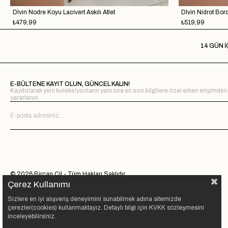
Dlvin Nodre Koyu Lacivert Askılı Atlet
Dlvin Nidrot Bord
₺479,99
₺519,99
14 GÜN İ
E-BÜLTENE KAYIT OLUN, GÜNCEL KALIN!
Kaydolarak yeni koleksiyonların yanı sıra en son bilgilere özel erken erişimden
yararlanın.
© 2026 Bircan Çil - Tüm Hakları Saklıdır.
Çerez Kullanımı
Sizlere en iyi alışveriş deneyimini sunabilmek adına sitemizde
çerezler(cookies) kullanmaktayız. Detaylı bilgi için KVKK sözleşmesini
inceleyebilirsiniz.