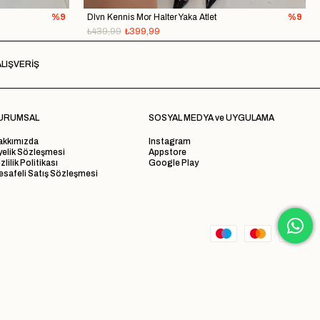
%9
Dlvn Kennis Mor Halter Yaka Atlet
%9
₺439,99
₺399,99
LIŞVERİŞ
URUMSAL
SOSYAL MEDYA ve UYGULAMA
akkımızda
Instagram
yelik Sözleşmesi
Appstore
zlilik Politikası
Google Play
safeli Satış Sözleşmesi