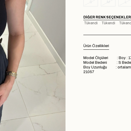
S
M
L
DIĞER RENK SEÇENEKLER
Tükendi
Tükendi
Tükend
Ürün Özellikleri
Model Ölçüleri : Boy : 1
Model Bedeni : S Bede
Boy Uzunluğu : ortala
21057