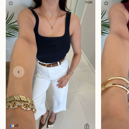
YENİ
5