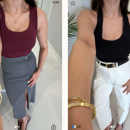
YENİ
3