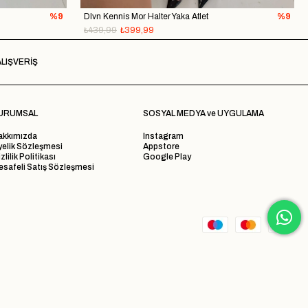
%9
Dlvn Kennis Mor Halter Yaka Atlet
%9
₺439,99
₺399,99
LIŞVERİŞ
URUMSAL
SOSYAL MEDYA ve UYGULAMA
akkımızda
Instagram
yelik Sözleşmesi
Appstore
zlilik Politikası
Google Play
safeli Satış Sözleşmesi