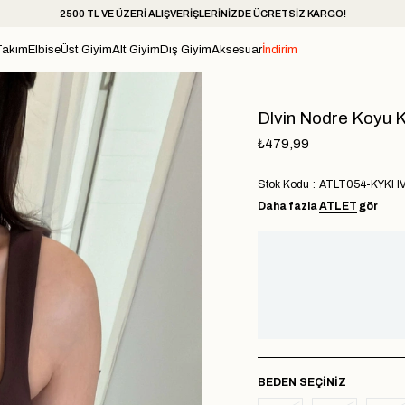
2500 TL VE ÜZERİ ALIŞVERİŞLERİNİZDE ÜCRETSİZ KARGO!
Takım
Elbise
Üst Giyim
Alt Giyim
Dış Giyim
Aksesuar
İndirim
Dlvin Nodre Koyu K
₺479,99
Stok Kodu
ATLT054-KYKH
Daha fazla
ATLET
gör
BEDEN