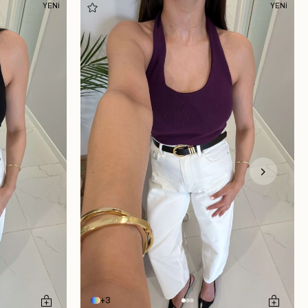
YENİ
YENİ
3