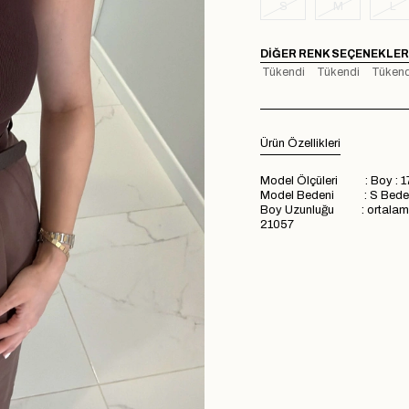
S
M
L
DIĞER RENK SEÇENEKLER
Tükendi
Tükendi
Tükend
Ürün Özellikleri
Model Ölçüleri : Boy : 1
Model Bedeni : S Bede
Boy Uzunluğu : ortala
21057