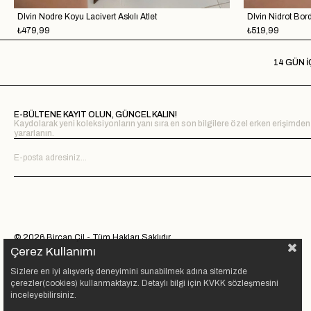
Dlvin Nodre Koyu Lacivert Askılı Atlet
Dlvin Nidrot Bord
₺479,99
₺519,99
14 GÜN İ
E-BÜLTENE KAYIT OLUN, GÜNCEL KALIN!
Kaydolarak yeni koleksiyonların yanı sıra en son bilgilere özel erken erişimden
yararlanın.
© 2026 Bircan Çil - Tüm Hakları Saklıdır.
Çerez Kullanımı
Sizlere en iyi alışveriş deneyimini sunabilmek adına sitemizde
çerezler(cookies) kullanmaktayız. Detaylı bilgi için KVKK sözleşmesini
inceleyebilirsiniz.