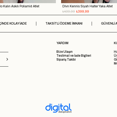
o Kalın Askılı Poliamid Atlet
Dlvn Kennis Siyah Halter Yaka Atlet
₺439,99
₺399,99
ÇİNDE KOLAY İADE
TAKSİTLİ ÖDEME İMKANI
GÜVENLİ A
YARDIM
K
Bize Ulaşın
H
Teslimat ve İade Biglieri
Ü
Sipariş Takibi
Gi
Me