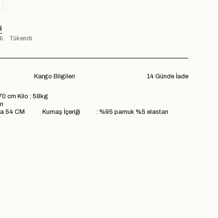
I
i
Tükendi
Kargo Bilgileri
14 Günde İade
70 cm Kilo : 58kg
n
ma 54 CM Kumaş İçeriği : %95 pamuk %5 elastan