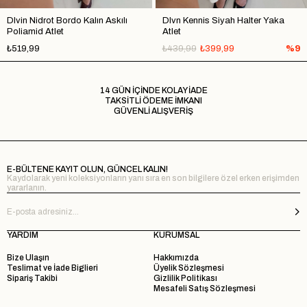
Dlvin Nidrot Bordo Kalın Askılı
Dlvn Kennis Siyah Halter Yaka
Poliamid Atlet
Atlet
₺519,99
₺439,99
₺399,99
%9
14 GÜN İÇİNDE KOLAY İADE
TAKSİTLİ ÖDEME İMKANI
GÜVENLİ ALIŞVERİŞ
E-BÜLTENE KAYIT OLUN, GÜNCEL KALIN!
Kaydolarak yeni koleksiyonların yanı sıra en son bilgilere özel erken erişimden
yararlanın.
YARDIM
KURUMSAL
Bize Ulaşın
Hakkımızda
Teslimat ve İade Biglieri
Üyelik Sözleşmesi
Sipariş Takibi
Gizlilik Politikası
Mesafeli Satış Sözleşmesi