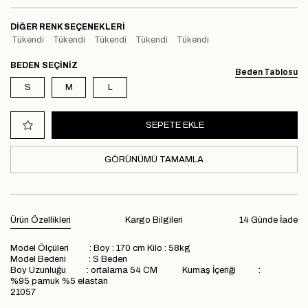
DIĞER RENK SEÇENEKLERI
Tükendi
Tükendi
Tükendi
Tükendi
Tükendi
BEDEN
Beden Tablosu
S
M
L
GÖRÜNÜMÜ TAMAMLA
Ürün Özellikleri
Kargo Bilgileri
14 Günde İade
Model Ölçüleri : Boy : 170 cm Kilo : 58kg
Model Bedeni : S Beden
Boy Uzunluğu : ortalama 54 CM Kumaş İçeriği :
%95 pamuk %5 elastan
21057