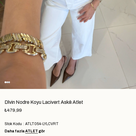
Dlvin Nodre Koyu Lacivert Askılı Atlet
₺479,99
Stok Kodu
ATLT054-LYLCVRT
Daha fazla
ATLET
gör