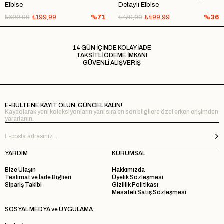
Elbise
Detaylı Elbise
₺699,99
₺199,99
%71
₺779,99
₺499,99
%36
14 GÜN İÇİNDE KOLAY İADE
TAKSİTLİ ÖDEME İMKANI
GÜVENLİ ALIŞVERİŞ
E-BÜLTENE KAYIT OLUN, GÜNCEL KALIN!
Kaydolarak yeni koleksiyonların yanı sıra en son bilgilere özel erken erişimden
yararlanın.
YARDIM
KURUMSAL
Bize Ulaşın
Hakkımızda
Teslimat ve İade Biglieri
Üyelik Sözleşmesi
Sipariş Takibi
Gizlilik Politikası
Mesafeli Satış Sözleşmesi
SOSYAL MEDYA ve UYGULAMA