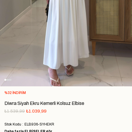
%
32
İNDIRIM
Diwra Siyah Ekru Kemerli Kolsuz Elbise
₺1.539,99
₺1.039,99
Stok Kodu
ELB936-SYHEKR
Daha fazla
ELBİSELER
gör