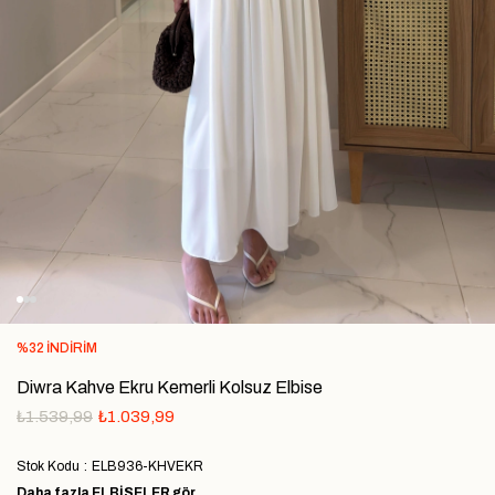
%
32
İNDIRIM
Diwra Kahve Ekru Kemerli Kolsuz Elbise
₺1.539,99
₺1.039,99
Stok Kodu
ELB936-KHVEKR
Daha fazla
ELBİSELER
gör