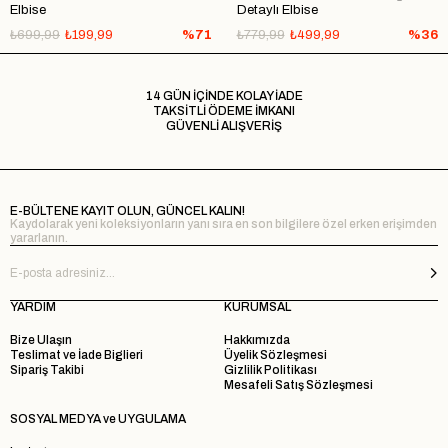
Elbise
Detaylı Elbise
₺699,99
₺199,99
%71
₺779,99
₺499,99
%36
14 GÜN İÇİNDE KOLAY İADE
TAKSİTLİ ÖDEME İMKANI
GÜVENLİ ALIŞVERİŞ
E-BÜLTENE KAYIT OLUN, GÜNCEL KALIN!
Kaydolarak yeni koleksiyonların yanı sıra en son bilgilere özel erken erişimden
yararlanın.
YARDIM
KURUMSAL
Bize Ulaşın
Hakkımızda
Teslimat ve İade Biglieri
Üyelik Sözleşmesi
Sipariş Takibi
Gizlilik Politikası
Mesafeli Satış Sözleşmesi
SOSYAL MEDYA ve UYGULAMA