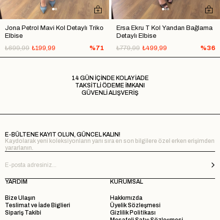
Jona Petrol Mavi Kol Detaylı Triko
Ersa Ekru T Kol Yandan Bağlama
Elbise
Detaylı Elbise
₺699,99
₺199,99
%71
₺779,99
₺499,99
%36
14 GÜN İÇİNDE KOLAY İADE
TAKSİTLİ ÖDEME İMKANI
GÜVENLİ ALIŞVERİŞ
E-BÜLTENE KAYIT OLUN, GÜNCEL KALIN!
Kaydolarak yeni koleksiyonların yanı sıra en son bilgilere özel erken erişimden
yararlanın.
YARDIM
KURUMSAL
Bize Ulaşın
Hakkımızda
Teslimat ve İade Biglieri
Üyelik Sözleşmesi
Sipariş Takibi
Gizlilik Politikası
Mesafeli Satış Sözleşmesi