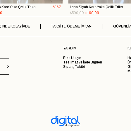
do Kare Yaka Çelik Triko
%67
Lena Siyah Kare Yaka Çelik Triko
99
₺599,99
₺199,99
ÇİNDE KOLAY İADE
TAKSİTLİ ÖDEME İMKANI
GÜVENLİ A
YARDIM
K
Bize Ulaşın
H
Teslimat ve İade Biglieri
Ü
Sipariş Takibi
Gi
Me