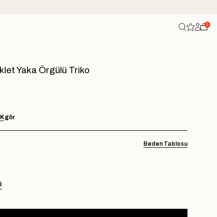
0
klet Yaka Örgülü Triko
AK
gör
Beden Tablosu
I