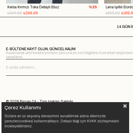
Kelsa Kırmızı Toka Detaylı Bluz
%25
Lena Işıltılı Bor
₺399,99
₺299,99
₺599,99
₺199,
14 GÜN İ
E-BÜLTENE KAYIT OLUN, GÜNCEL KALIN!
Kaydolarak yeni koleksiyonların yanı sıra en son bilgilere özel erken erişimden
yararlanın.
© 2026 Bircan Çil - Tüm Hakları Saklıdır.
Çerez Kullanımı
Sizlere en iyi alışveriş deneyimini sunabilmek adına sitemizde
çerezler(cookies) kullanmaktayız. Detaylı bilgi için KVKK sözleşmesini
inceleyebilirsiniz.