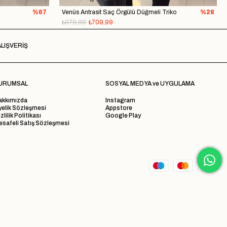
%67
Venüs Antrasit Saç Örgülü Düğmeli Triko
%28
₺979,99
₺709,99
LIŞVERİŞ
URUMSAL
SOSYAL MEDYA ve UYGULAMA
akkımızda
Instagram
yelik Sözleşmesi
Appstore
zlilik Politikası
Google Play
safeli Satış Sözleşmesi