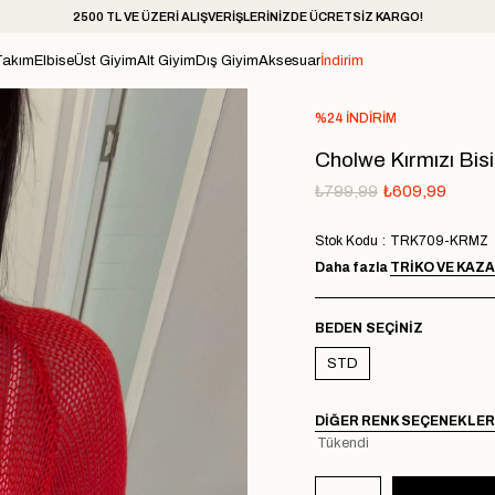
2500 TL VE ÜZERİ ALIŞVERİŞLERİNİZDE ÜCRETSİZ KARGO!
Takım
Elbise
Üst Giyim
Alt Giyim
Dış Giyim
Aksesuar
İndirim
%
24
İNDIRIM
Cholwe Kırmızı Bisi
₺799,99
₺609,99
Stok Kodu
TRK709-KRMZ
Daha fazla
TRIKO VE KAZ
BEDEN
STD
DIĞER RENK SEÇENEKLER
Tükendi