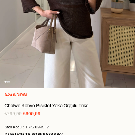
%
24
İNDIRIM
Cholwe Kahve Bisiklet Yaka Örgülü Triko
₺799,99
₺609,99
Stok Kodu
TRK709-KHV
Daha fazla
TRIKO VE KAZAK
gör