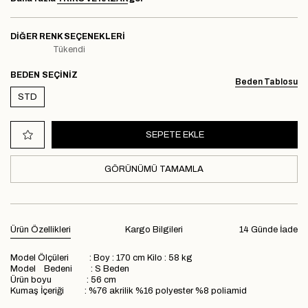
DIĞER RENK SEÇENEKLERI
Tükendi
BEDEN
Beden Tablosu
STD
GÖRÜNÜMÜ TAMAMLA
Ürün Özellikleri
Kargo Bilgileri
14 Günde İade
Model Ölçüleri : Boy : 170 cm Kilo : 58 kg
Model Bedeni : S Beden
Ürün boyu : 56 cm
Kumaş İçeriği : %76 akrilik %16 polyester %8 poliamid