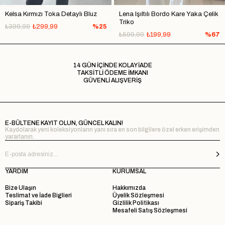
Kelsa Kırmızı Toka Detaylı Bluz
Lena Işıltılı Bordo Kare Yaka Çelik
Triko
₺399,99
₺299,99
%25
₺599,99
₺199,99
%67
14 GÜN İÇİNDE KOLAY İADE
TAKSİTLİ ÖDEME İMKANI
GÜVENLİ ALIŞVERİŞ
E-BÜLTENE KAYIT OLUN, GÜNCEL KALIN!
Kaydolarak yeni koleksiyonların yanı sıra en son bilgilere özel erken erişimden
yararlanın.
YARDIM
KURUMSAL
Bize Ulaşın
Hakkımızda
Teslimat ve İade Biglieri
Üyelik Sözleşmesi
Sipariş Takibi
Gizlilik Politikası
Mesafeli Satış Sözleşmesi