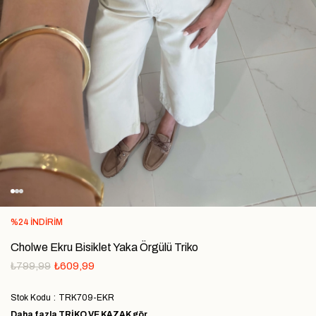
%
24
İNDIRIM
Cholwe Ekru Bisiklet Yaka Örgülü Triko
₺799,99
₺609,99
Stok Kodu
TRK709-EKR
Daha fazla
TRIKO VE KAZAK
gör