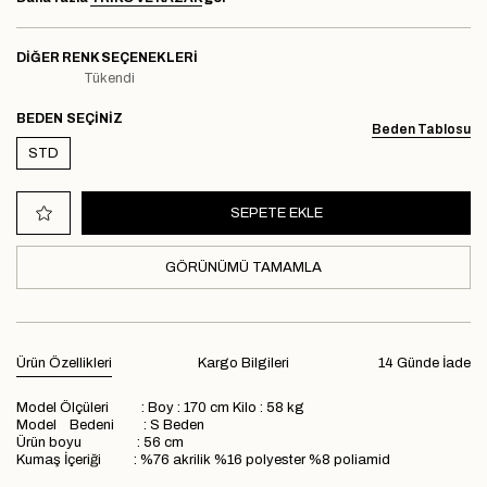
DIĞER RENK SEÇENEKLERI
Tükendi
BEDEN
Beden Tablosu
STD
GÖRÜNÜMÜ TAMAMLA
Ürün Özellikleri
Kargo Bilgileri
14 Günde İade
Model Ölçüleri : Boy : 170 cm Kilo : 58 kg
Model Bedeni : S Beden
Ürün boyu : 56 cm
Kumaş İçeriği : %76 akrilik %16 polyester %8 poliamid