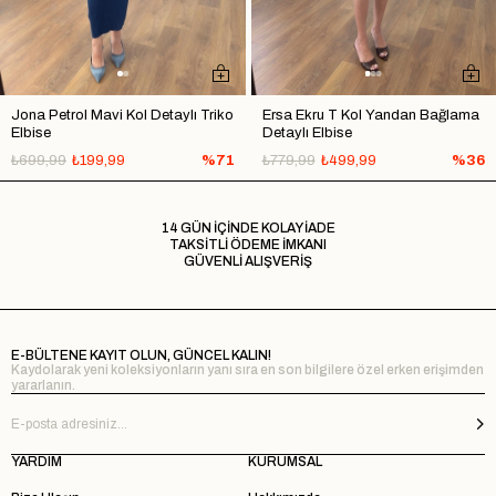
Jona Petrol Mavi Kol Detaylı Triko
Ersa Ekru T Kol Yandan Bağlama
Elbise
Detaylı Elbise
₺699,99
₺199,99
%71
₺779,99
₺499,99
%36
14 GÜN İÇİNDE KOLAY İADE
TAKSİTLİ ÖDEME İMKANI
GÜVENLİ ALIŞVERİŞ
E-BÜLTENE KAYIT OLUN, GÜNCEL KALIN!
Kaydolarak yeni koleksiyonların yanı sıra en son bilgilere özel erken erişimden
yararlanın.
YARDIM
KURUMSAL