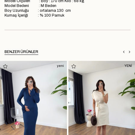
Model Ölçüleri : Boy : 170 cm Kilo : 68 kg
Model Bedeni : M Beden
Boy Uzunluğu : ortalama 130 cm
Kumaş İçeriği : % 100 Pamuk
BENZER ÜRÜNLER
yeni
YENİ