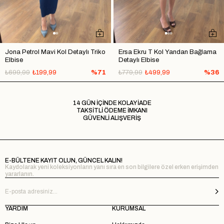
Jona Petrol Mavi Kol Detaylı Triko
Ersa Ekru T Kol Yandan Bağlama
Elbise
Detaylı Elbise
₺699,99
₺199,99
%71
₺779,99
₺499,99
%36
14 GÜN İÇİNDE KOLAY İADE
TAKSİTLİ ÖDEME İMKANI
GÜVENLİ ALIŞVERİŞ
E-BÜLTENE KAYIT OLUN, GÜNCEL KALIN!
Kaydolarak yeni koleksiyonların yanı sıra en son bilgilere özel erken erişimden
yararlanın.
YARDIM
KURUMSAL