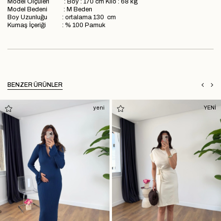
Model Ölçüleri : Boy : 170 cm Kilo : 68 kg
Model Bedeni : M Beden
Boy Uzunluğu : ortalama 130 cm
Kumaş İçeriği : % 100 Pamuk
BENZER ÜRÜNLER
yeni
YENİ