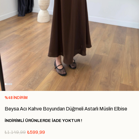
%
48
İNDIRIM
Beysa Acı Kahve Boyundan Düğmeli Astarlı Müslin Elbise
İNDİRİMLİ ÜRÜNLERDE İADE YOKTUR !
₺1.149,99
₺599,99