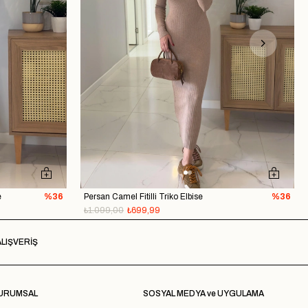
e
%36
Persan Camel Fitilli Triko Elbise
%36
₺1.099,00
₺699,99
LIŞVERİŞ
URUMSAL
SOSYAL MEDYA ve UYGULAMA