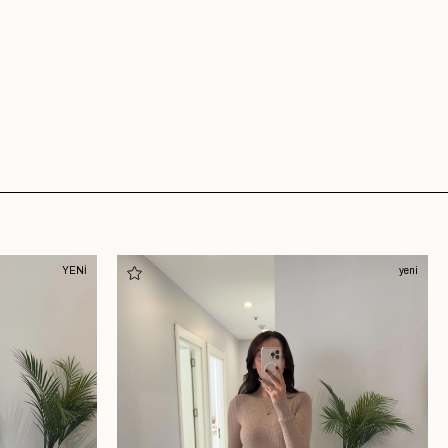
YENİ
yeni