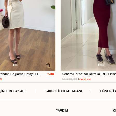
Ersa Ekru T Kol Yandan Bağlama Detaylı Elbise
%36
Sendro Bordo Balıkçı Yaka Fitilli Elbis
99
₺1.089,99
₺699,99
ÇİNDE KOLAY İADE
TAKSİTLİ ÖDEME İMKANI
GÜVENLİ A
YARDIM
K