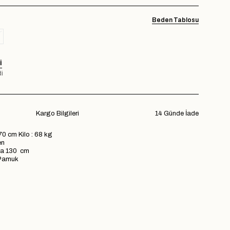
Beden Tablosu
I
i
Kargo Bilgileri
14 Günde İade
70 cm Kilo : 68 kg
en
a 130 cm
Pamuk