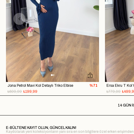
Jona Petrol Mavi Kol Detaylı Triko Elbise
%71
₺699,99
₺199,99
₺779,99
₺499,
14 GÜN İ
E-BÜLTENE KAYIT OLUN, GÜNCEL KALIN!
Kaydolarak yeni koleksiyonların yanı sıra en son bilgilere özel erken erişimden