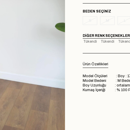
BEDEN
S
M
L
DIĞER RENK SEÇENEKLER
Tükendi
Tükendi
Tükend
Ürün Özellikleri
Model Ölçüleri : Boy : 1
Model Bedeni : M Bed
Boy Uzunluğu : ortalam
Kumaş İçeriği : % 100 