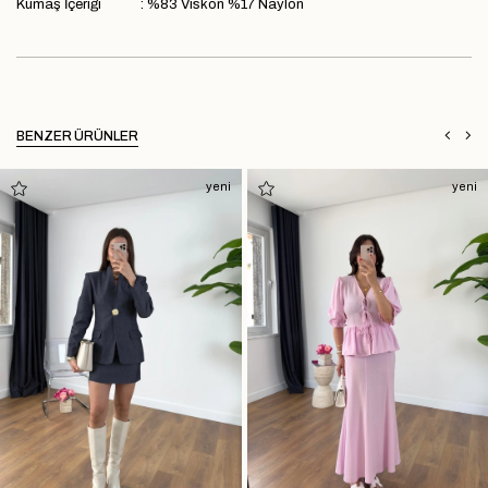
Kumaş İçeriği : %83 Viskon %17 Naylon
BENZER ÜRÜNLER
yeni
yeni