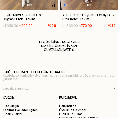
1
Juyka Mavi Yuvarlak Gold
Yeta Pembe Bağlama Detay Bluz
Düğmeli Etekli Takım
Etek Keten Takım
₺1.939,99
₺999,99
%48
₺1.539,99
₺770,00
%50
14 GÜN İÇİNDE KOLAY İADE
TAKSİTLİ ÖDEME İMKANI
GÜVENLİ ALIŞVERİŞ
E-BÜLTENE KAYIT OLUN, GÜNCEL KALIN!
Kaydolarak yeni koleksiyonların yanı sıra en son bilgilere özel erken erişimden
yararlanın.
YARDIM
KURUMSAL
Bize Ulaşın
Hakkımızda
Teslimat ve İade Biglieri
Üyelik Sözleşmesi
Sipariş Takibi
Gizlilik Politikası
Mesafeli Satış Sözleşmesi