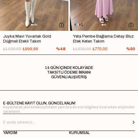
1
Juyka Mavi Yuvarlak Gold
Yeta Pembe Bağlama Detay Bluz
Düğmeli Etekli Takım
Etek Keten Takım
₺1.939,99
₺999,99
%48
₺1.539,99
₺770,00
%50
14 GÜN İÇİNDE KOLAY İADE
TAKSİTLİ ÖDEME İMKANI
GÜVENLİ ALIŞVERİŞ
E-BÜLTENE KAYIT OLUN, GÜNCEL KALIN!
Kaydolarak yeni koleksiyonların yanı sıra en son bilgilere özel erken erişimden
yararlanın.
YARDIM
KURUMSAL