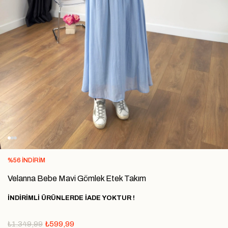
%
56
İNDIRIM
Velanna Bebe Mavi Gömlek Etek Takım
İNDİRİMLİ ÜRÜNLERDE İADE YOKTUR !
₺1.349,99
₺599,99