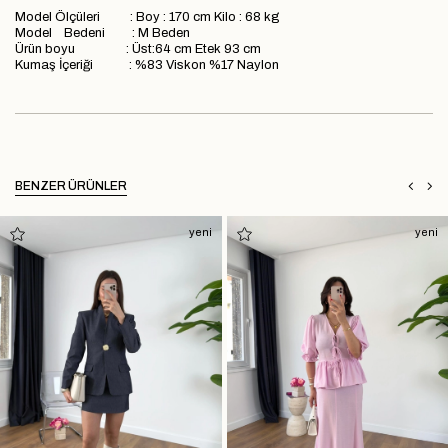
Model Ölçüleri : Boy : 170 cm Kilo : 68 kg
Model Bedeni : M Beden
Ürün boyu : Üst:64 cm Etek 93 cm
Kumaş İçeriği : %83 Viskon %17 Naylon
BENZER ÜRÜNLER
yeni
yeni