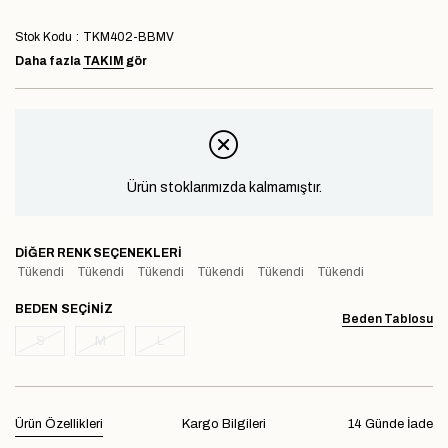
Stok Kodu
TKM402-BBMV
Daha fazla
TAKIM
gör
Ürün stoklarımızda kalmamıştır.
DIĞER RENK SEÇENEKLERI
Tükendi
Tükendi
Tükendi
Tükendi
Tükendi
Tükendi
BEDEN
Beden Tablosu
S
M
L
Ürün Özellikleri
Kargo Bilgileri
14 Günde İade