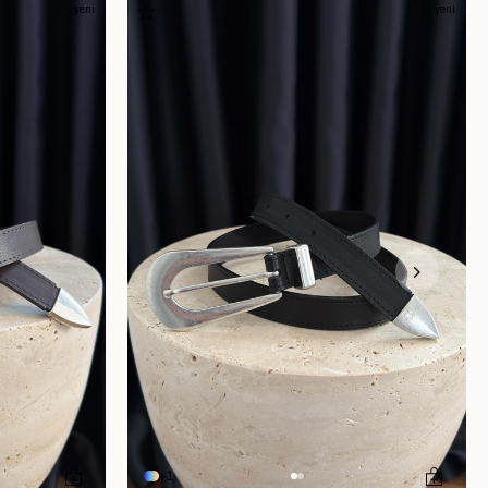
yeni
yeni
1