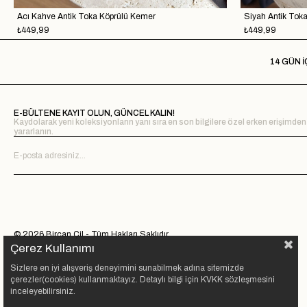
Acı Kahve Antik Toka Köprülü Kemer
Siyah Antik Tok
₺449,99
₺449,99
14 GÜN İ
E-BÜLTENE KAYIT OLUN, GÜNCEL KALIN!
Kaydolarak yeni koleksiyonların yanı sıra en son bilgilere özel erken erişimden
yararlanın.
© 2026 Bircan Çil - Tüm Hakları Saklıdır.
Çerez Kullanımı
Sizlere en iyi alışveriş deneyimini sunabilmek adına sitemizde
çerezler(cookies) kullanmaktayız. Detaylı bilgi için KVKK sözleşmesini
inceleyebilirsiniz.