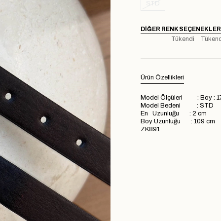
STD
DIĞER RENK SEÇENEKLER
Tükendi
Tükend
Ürün Özellikleri
Model Ölçüleri : Boy : 1
Model Bedeni : STD
En Uzunluğu : 2 cm
Boy Uzunluğu : 109 cm
ZK891