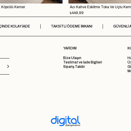
a Köprülü Kemer
Acı Kahve Eskitme Toka Ve Uçlu Kem
₺449,99
ÇİNDE KOLAY İADE
TAKSİTLİ ÖDEME İMKANI
GÜVENLİ A
YARDIM
K
Bize Ulaşın
H
Teslimat ve İade Biglieri
Ü
Sipariş Takibi
Gi
Me