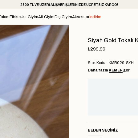
2500 TL VE ÜZERİ ALIŞVERİŞLERİNİZDE ÜCRETSİZ KARGO!
Takım
Elbise
Üst Giyim
Alt Giyim
Dış Giyim
Aksesuar
İndirim
Siyah Gold Tokalı
₺299,99
Stok Kodu
KMR029-SYH
Daha fazla
KEMER
gör
BEDEN