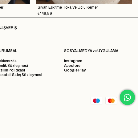
er
Siyah Eskitme Toka Ve Uçlu Kemer
₺449,99
LIŞVERİŞ
URUMSAL
SOSYAL MEDYA ve UYGULAMA
akkımızda
Instagram
yelik Sözleşmesi
Appstore
zlilik Politikası
Google Play
safeli Satış Sözleşmesi