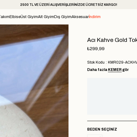
2500 TL VE ÜZERİ ALIŞVERİŞLERİNİZDE ÜCRETSİZ KARGO!
Takım
Elbise
Üst Giyim
Alt Giyim
Dış Giyim
Aksesuar
İndirim
Acı Kahve Gold To
₺299,99
Stok Kodu
KMR029-ACKH
Daha fazla
KEMER
gör
BEDEN