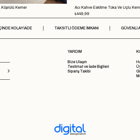
a Köprülü Kemer
Acı Kahve Eskitme Toka Ve Uçlu Kem
₺449,99
ÇİNDE KOLAY İADE
TAKSİTLİ ÖDEME İMKANI
GÜVENLİ A
YARDIM
K
Bize Ulaşın
H
Teslimat ve İade Biglieri
Ü
Sipariş Takibi
Gi
Me