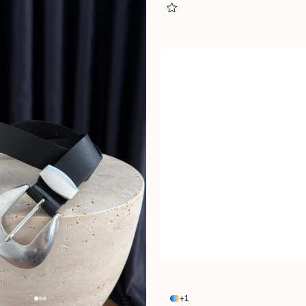
yeni
1