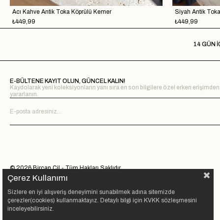
Acı Kahve Antik Toka Köprülü Kemer
Siyah Antik Tok
₺449,99
₺449,99
14 GÜN İ
E-BÜLTENE KAYIT OLUN, GÜNCEL KALIN!
Kaydolarak yeni koleksiyonların yanı sıra en son bilgilere özel erken erişimden
yararlanın.
© 2026 Bircan Çil - Tüm Hakları Saklıdır.
Çerez Kullanımı
Sizlere en iyi alışveriş deneyimini sunabilmek adına sitemizde
çerezler(cookies) kullanmaktayız. Detaylı bilgi için KVKK sözleşmesini
inceleyebilirsiniz.