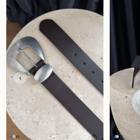
yeni
1
1