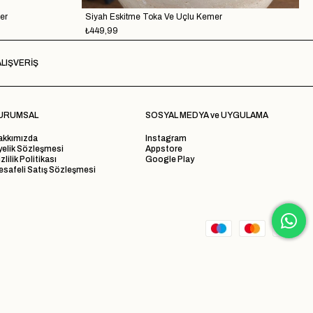
er
Siyah Eskitme Toka Ve Uçlu Kemer
₺449,99
LIŞVERİŞ
URUMSAL
SOSYAL MEDYA ve UYGULAMA
akkımızda
Instagram
yelik Sözleşmesi
Appstore
zlilik Politikası
Google Play
safeli Satış Sözleşmesi