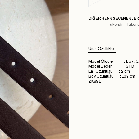
STD
DIĞER RENK SEÇENEKLER
Tükendi
Tükend
Ürün Özellikleri
Model Ölçüleri : Boy : 1
Model Bedeni : STD
En Uzunluğu : 2 cm
Boy Uzunluğu : 109 cm
ZK891