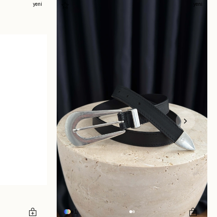
yeni
yeni
1