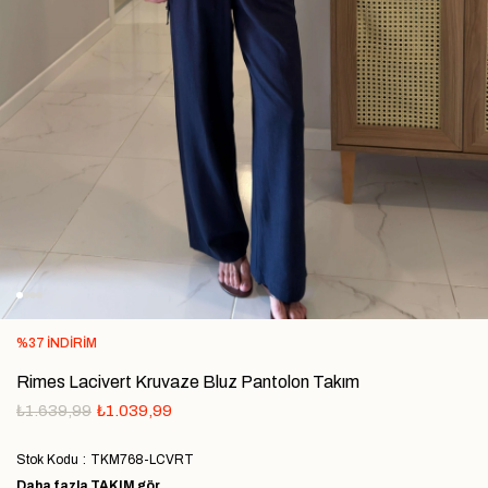
%
37
İNDIRIM
Rimes Lacivert Kruvaze Bluz Pantolon Takım
₺1.639,99
₺1.039,99
Stok Kodu
TKM768-LCVRT
Daha fazla
TAKIM
gör