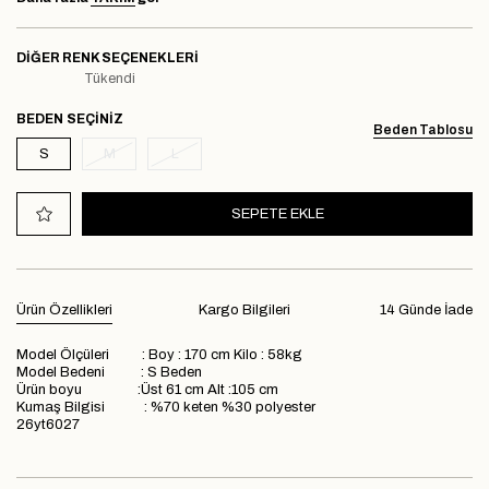
DIĞER RENK SEÇENEKLERI
Tükendi
BEDEN
Beden Tablosu
S
M
L
Ürün Özellikleri
Kargo Bilgileri
14 Günde İade
Model Ölçüleri : Boy : 170 cm Kilo : 58kg
Model Bedeni : S Beden
Ürün boyu :Üst 61 cm Alt :105 cm
Kumaş Bilgisi : %70 keten %30 polyester
26yt6027