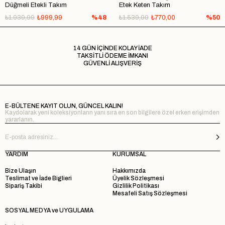
Düğmeli Etekli Takım
Etek Keten Takım
₺1.939,99
₺999,99
%48
₺1.539,99
₺770,00
%50
14 GÜN İÇİNDE KOLAY İADE
TAKSİTLİ ÖDEME İMKANI
GÜVENLİ ALIŞVERİŞ
E-BÜLTENE KAYIT OLUN, GÜNCEL KALIN!
Kaydolarak yeni koleksiyonların yanı sıra en son bilgilere özel erken erişimden
yararlanın.
YARDIM
KURUMSAL
Bize Ulaşın
Hakkımızda
Teslimat ve İade Biglieri
Üyelik Sözleşmesi
Sipariş Takibi
Gizlilik Politikası
Mesafeli Satış Sözleşmesi
SOSYAL MEDYA ve UYGULAMA