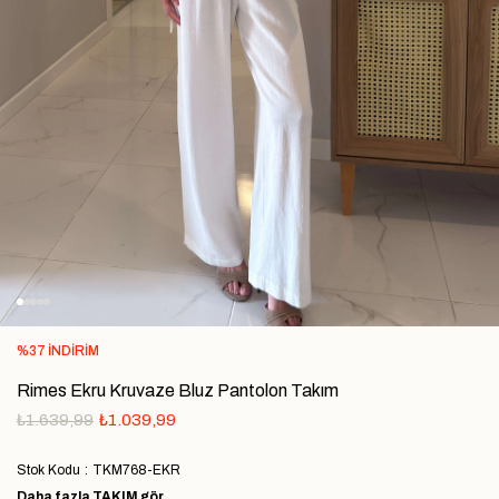
%
37
İNDIRIM
Rimes Ekru Kruvaze Bluz Pantolon Takım
₺1.639,99
₺1.039,99
Stok Kodu
TKM768-EKR
Daha fazla
TAKIM
gör