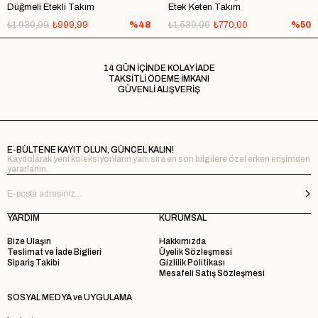
Düğmeli Etekli Takım
Etek Keten Takım
₺1.939,99
₺999,99
%48
₺1.539,99
₺770,00
%50
14 GÜN İÇİNDE KOLAY İADE
TAKSİTLİ ÖDEME İMKANI
GÜVENLİ ALIŞVERİŞ
E-BÜLTENE KAYIT OLUN, GÜNCEL KALIN!
Kaydolarak yeni koleksiyonların yanı sıra en son bilgilere özel erken erişimden
yararlanın.
YARDIM
KURUMSAL
Bize Ulaşın
Hakkımızda
Teslimat ve İade Biglieri
Üyelik Sözleşmesi
Sipariş Takibi
Gizlilik Politikası
Mesafeli Satış Sözleşmesi
SOSYAL MEDYA ve UYGULAMA