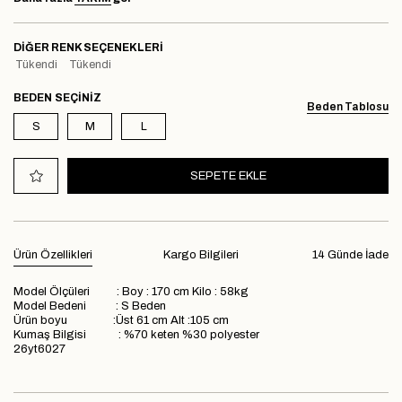
DIĞER RENK SEÇENEKLERI
Tükendi
Tükendi
BEDEN
Beden Tablosu
S
M
L
Ürün Özellikleri
Kargo Bilgileri
14 Günde İade
Model Ölçüleri : Boy : 170 cm Kilo : 58kg
Model Bedeni : S Beden
Ürün boyu :Üst 61 cm Alt :105 cm
Kumaş Bilgisi : %70 keten %30 polyester
26yt6027