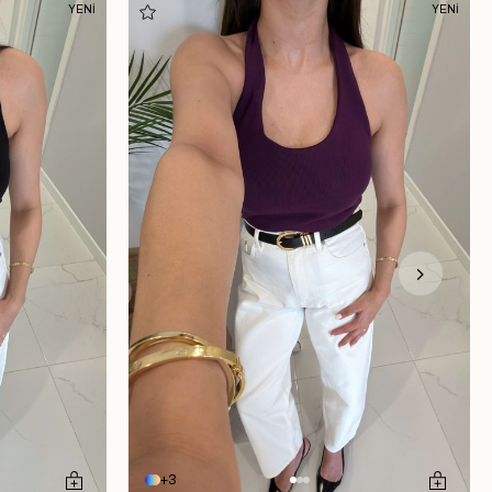
YENİ
YENİ
3