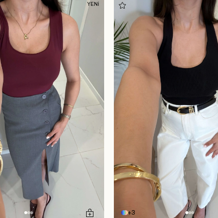
YENİ
3