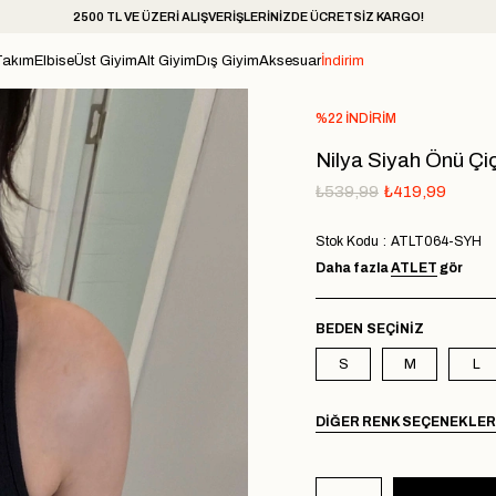
2500 TL VE ÜZERİ ALIŞVERİŞLERİNİZDE ÜCRETSİZ KARGO!
Takım
Elbise
Üst Giyim
Alt Giyim
Dış Giyim
Aksesuar
İndirim
%
22
İNDIRIM
Nilya Siyah Önü Çiç
₺539,99
₺419,99
Stok Kodu
ATLT064-SYH
Daha fazla
ATLET
gör
BEDEN
S
M
L
DIĞER RENK SEÇENEKLER