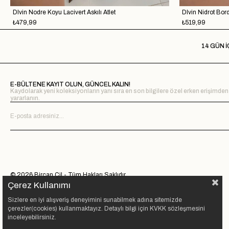
Dlvin Nodre Koyu Lacivert Askılı Atlet
Dlvin Nidrot Bord
₺479,99
₺519,99
14 GÜN İ
E-BÜLTENE KAYIT OLUN, GÜNCEL KALIN!
Kaydolarak yeni koleksiyonların yanı sıra en son bilgilere özel erken erişimden
yararlanın.
© 2026 Bircan Çil - Tüm Hakları Saklıdır.
Çerez Kullanımı
Sizlere en iyi alışveriş deneyimini sunabilmek adına sitemizde
çerezler(cookies) kullanmaktayız. Detaylı bilgi için KVKK sözleşmesini
inceleyebilirsiniz.