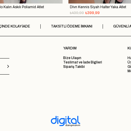
o Kalın Askılı Poliamid Atlet
Dlvn Kennis Siyah Halter Yaka Atlet
₺439,99
₺399,99
ÇİNDE KOLAY İADE
TAKSİTLİ ÖDEME İMKANI
GÜVENLİ A
YARDIM
K
Bize Ulaşın
H
Teslimat ve İade Biglieri
Ü
Sipariş Takibi
Gi
Me