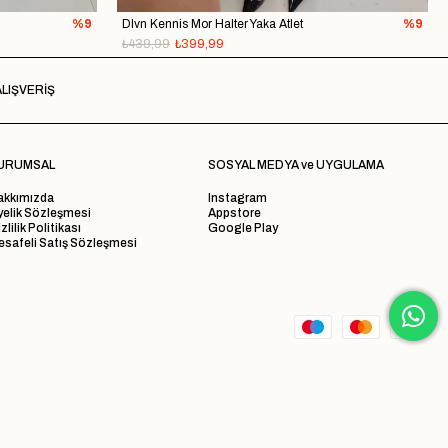
%9
Dlvn Kennis Mor Halter Yaka Atlet
%9
₺439,99
₺399,99
LIŞVERİŞ
URUMSAL
SOSYAL MEDYA ve UYGULAMA
akkımızda
Instagram
yelik Sözleşmesi
Appstore
zlilik Politikası
Google Play
safeli Satış Sözleşmesi