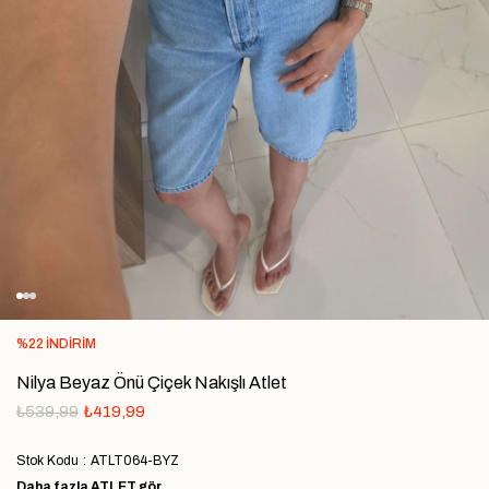
%
22
İNDIRIM
Nilya Beyaz Önü Çiçek Nakışlı Atlet
₺539,99
₺419,99
Stok Kodu
ATLT064-BYZ
Daha fazla
ATLET
gör