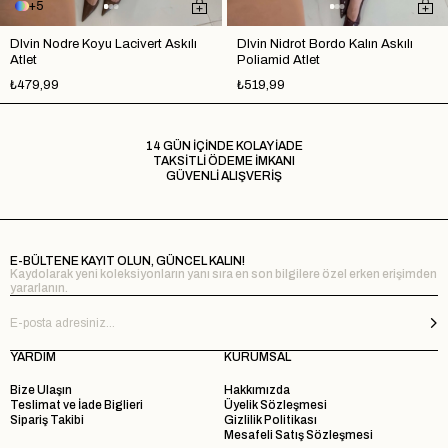
5
Dlvin Nodre Koyu Lacivert Askılı
Dlvin Nidrot Bordo Kalın Askılı
Atlet
Poliamid Atlet
₺479,99
₺519,99
14 GÜN İÇİNDE KOLAY İADE
TAKSİTLİ ÖDEME İMKANI
GÜVENLİ ALIŞVERİŞ
E-BÜLTENE KAYIT OLUN, GÜNCEL KALIN!
Kaydolarak yeni koleksiyonların yanı sıra en son bilgilere özel erken erişimden
yararlanın.
YARDIM
KURUMSAL
Bize Ulaşın
Hakkımızda
Teslimat ve İade Biglieri
Üyelik Sözleşmesi
Sipariş Takibi
Gizlilik Politikası
Mesafeli Satış Sözleşmesi