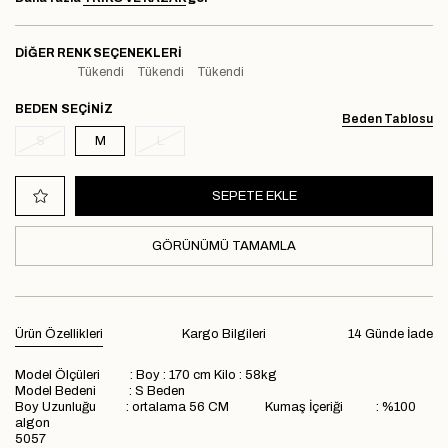
DIĞER RENK SEÇENEKLERI
Tükendi
Tükendi
Tükendi
BEDEN
Beden Tablosu
S
M
L
GÖRÜNÜMÜ TAMAMLA
Ürün Özellikleri
Kargo Bilgileri
14 Günde İade
Model Ölçüleri : Boy : 170 cm Kilo : 58kg
Model Bedeni : S Beden
Boy Uzunluğu : ortalama 56 CM Kumaş İçeriği : %100
algon
5057