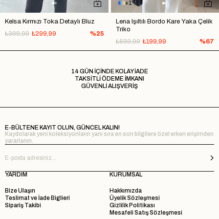
1
Kelsa Kırmızı Toka Detaylı Bluz
Lena Işıltılı Bordo Kare Yaka Çelik
Triko
₺399,99
₺299,99
%25
₺599,99
₺199,99
%67
14 GÜN İÇİNDE KOLAY İADE
TAKSİTLİ ÖDEME İMKANI
GÜVENLİ ALIŞVERİŞ
E-BÜLTENE KAYIT OLUN, GÜNCEL KALIN!
Kaydolarak yeni koleksiyonların yanı sıra en son bilgilere özel erken erişimden
yararlanın.
YARDIM
KURUMSAL
Bize Ulaşın
Hakkımızda
Teslimat ve İade Biglieri
Üyelik Sözleşmesi
Sipariş Takibi
Gizlilik Politikası
Mesafeli Satış Sözleşmesi