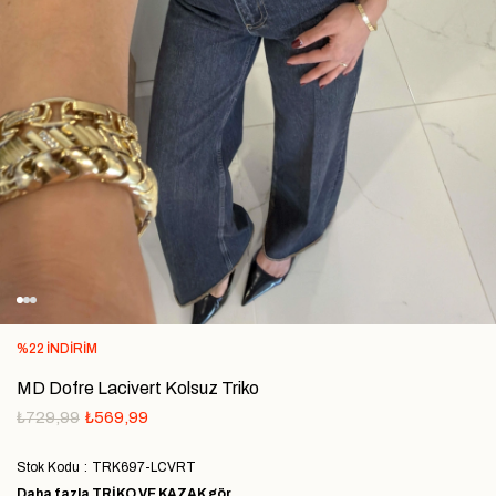
%
22
İNDIRIM
MD Dofre Lacivert Kolsuz Triko
₺729,99
₺569,99
Stok Kodu
TRK697-LCVRT
Daha fazla
TRIKO VE KAZAK
gör