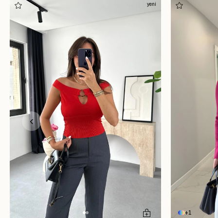
yeni
1