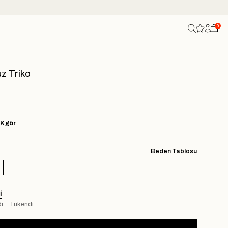
0
z Triko
AK
gör
Beden Tablosu
I
i
Tükendi