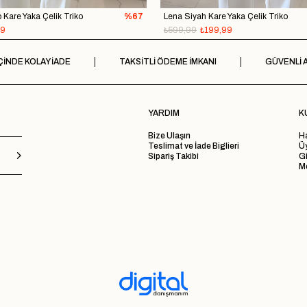
do Kare Yaka Çelik Triko
%67
Lena Siyah Kare Yaka Çelik Triko
99
₺599,99
₺199,99
ÇİNDE KOLAY İADE
TAKSİTLİ ÖDEME İMKANI
GÜVENLİ A
YARDIM
K
Bize Ulaşın
H
Teslimat ve İade Biglieri
Ü
Sipariş Takibi
Gi
Me