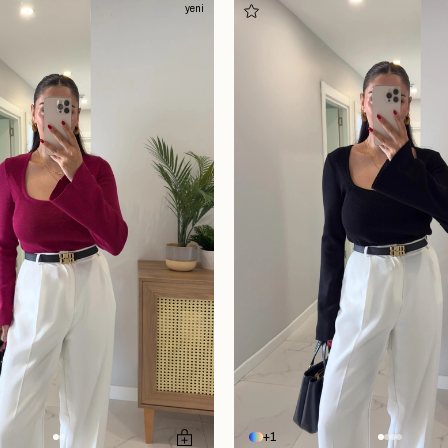
yeni
1