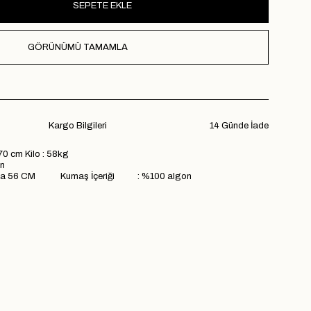
GÖRÜNÜMÜ TAMAMLA
Kargo Bilgileri
14 Günde İade
70 cm Kilo : 58kg
n
ama 56 CM Kumaş İçeriği : %100 algon