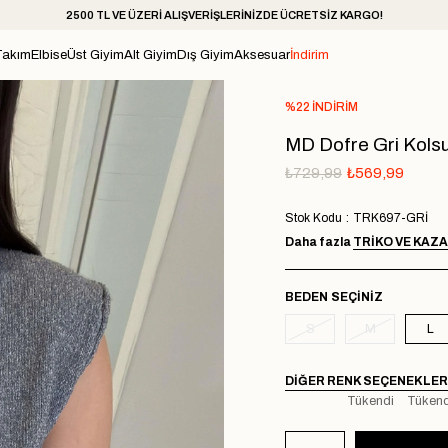
2500 TL VE ÜZERİ ALIŞVERİŞLERİNİZDE ÜCRETSİZ KARGO!
Takım
Elbise
Üst Giyim
Alt Giyim
Dış Giyim
Aksesuar
İndirim
%
22
İNDIRIM
MD Dofre Gri Kolsu
₺729,99
₺569,99
Stok Kodu
TRK697-GRİ
Daha fazla
TRIKO VE KAZ
BEDEN
S
M
L
DIĞER RENK SEÇENEKLER
Tükendi
Tükend