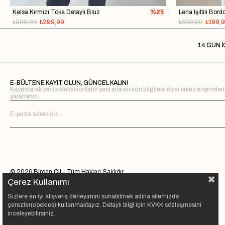
Kelsa Kırmızı Toka Detaylı Bluz
%25
Lena Işıltılı Bor
₺399,99
₺299,99
₺599,99
₺199,
14 GÜN İ
E-BÜLTENE KAYIT OLUN, GÜNCEL KALIN!
Kaydolarak yeni koleksiyonların yanı sıra en son bilgilere özel erken erişimden
yararlanın.
© 2026 Bircan Çil - Tüm Hakları Saklıdır.
Çerez Kullanımı
Sizlere en iyi alışveriş deneyimini sunabilmek adına sitemizde
çerezler(cookies) kullanmaktayız. Detaylı bilgi için KVKK sözleşmesini
inceleyebilirsiniz.