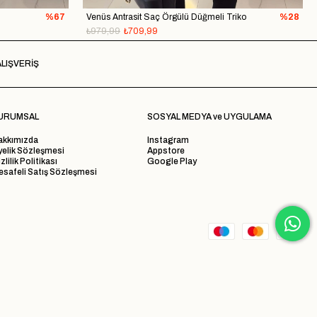
%67
Venüs Antrasit Saç Örgülü Düğmeli Triko
%28
₺979,99
₺709,99
LIŞVERİŞ
URUMSAL
SOSYAL MEDYA ve UYGULAMA
akkımızda
Instagram
yelik Sözleşmesi
Appstore
zlilik Politikası
Google Play
safeli Satış Sözleşmesi