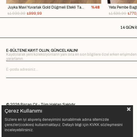
Juyka Mavi Yuvarlak Gold Düğmeli Etekli Takım
%48
₺1.939,99
₺999,99
₺1.539,99
₺770
14 GÜN İ
E-BÜLTENE KAYIT OLUN, GÜNCEL KALIN!
Kaydolarak yeni koleksiyonların yanı sıra en son bilgilere özel erken erişimden
yararlanın.
© 2026 Bircan Çil - Tüm Hakları Saklıdır.
Çerez Kullanımı
Sizlere en iyi alışveriş deneyimini sunabilmek adına sitemizde
çerezler(cookies) kullanmaktayız. Detaylı bilgi için KVKK sözleşmesini
inceleyebilirsiniz.