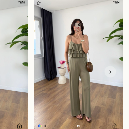
YENİ
YENİ
4