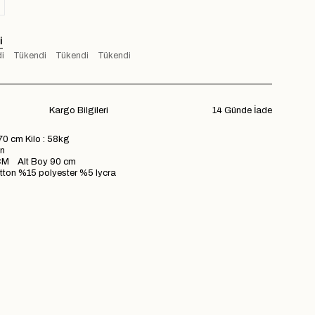
I
i
Tükendi
Tükendi
Tükendi
Kargo Bilgileri
14 Günde İade
70 cm Kilo : 58kg
n
M Alt Boy 90 cm
on %15 polyester %5 lycra