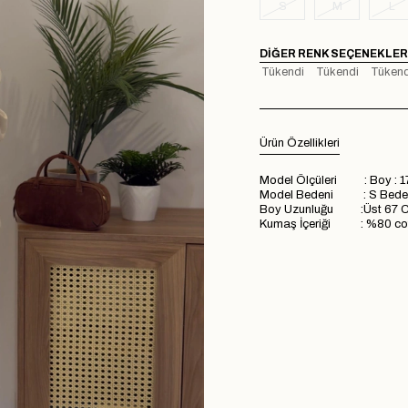
S
M
L
DIĞER RENK SEÇENEKLER
Tükendi
Tükendi
Tükend
Ürün Özellikleri
Model Ölçüleri : Boy : 1
Model Bedeni : S Bede
Boy Uzunluğu :Üst 67 C
Kumaş İçeriği : %80 cott