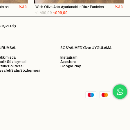
Wish Siyah Askı Ayarlanabilir Bluz Pantolon Takım
%33
Wish Olive Askı Ayarlanabilir Bluz Pantolon Takım
%33
₺1.499,99
₺999,99
LIŞVERİŞ
URUMSAL
SOSYAL MEDYA ve UYGULAMA
akkımızda
Instagram
yelik Sözleşmesi
Appstore
zlilik Politikası
Google Play
safeli Satış Sözleşmesi