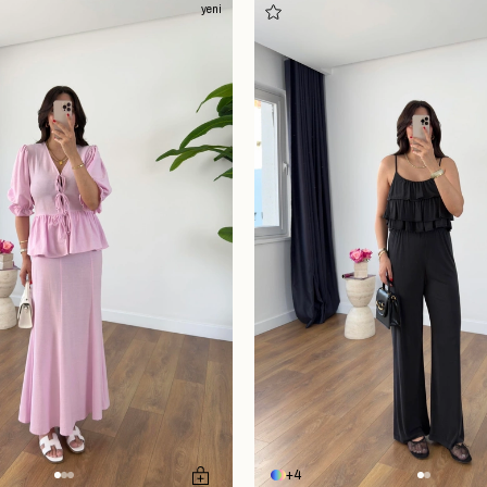
yeni
4