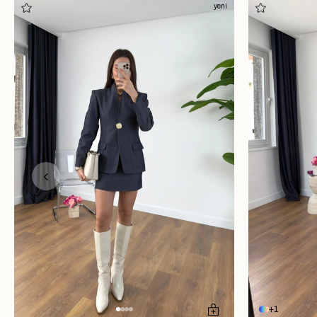
yeni
1