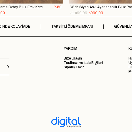
Yeta Pembe Bağlama Detay Bluz Etek Keten Takım
%50
,00
₺1.499,99
₺999,99
ÇİNDE KOLAY İADE
TAKSİTLİ ÖDEME İMKANI
GÜVENLİ A
YARDIM
K
Bize Ulaşın
H
Teslimat ve İade Biglieri
Ü
Sipariş Takibi
Gi
Me