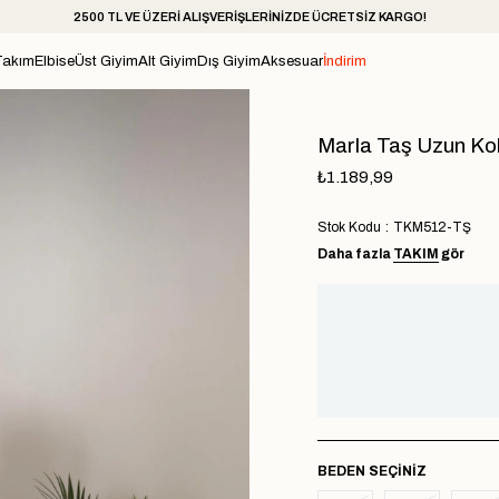
2500 TL VE ÜZERİ ALIŞVERİŞLERİNİZDE ÜCRETSİZ KARGO!
Takım
Elbise
Üst Giyim
Alt Giyim
Dış Giyim
Aksesuar
İndirim
Marla Taş Uzun Ko
₺1.189,99
Stok Kodu
TKM512-TŞ
Daha fazla
TAKIM
gör
BEDEN