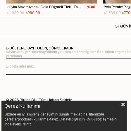
Juyka Mavi Yuvarlak Gold Düğmeli Etekli Takım
%48
₺1.939,99
₺999,99
₺1.539,99
₺770
14 GÜN İ
E-BÜLTENE KAYIT OLUN, GÜNCEL KALIN!
Kaydolarak yeni koleksiyonların yanı sıra en son bilgilere özel erken erişimden
yararlanın.
© 2026 Bircan Çil - Tüm Hakları Saklıdır.
Çerez Kullanımı
Sizlere en iyi alışveriş deneyimini sunabilmek adına sitemizde
çerezler(cookies) kullanmaktayız. Detaylı bilgi için KVKK sözleşmesini
inceleyebilirsiniz.