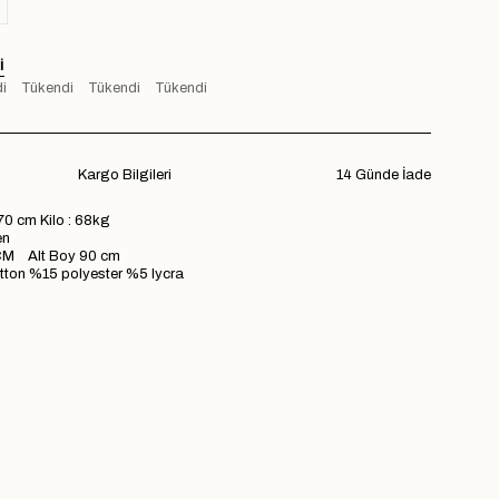
I
i
Tükendi
Tükendi
Tükendi
Kargo Bilgileri
14 Günde İade
70 cm Kilo : 68kg
en
M Alt Boy 90 cm
on %15 polyester %5 lycra