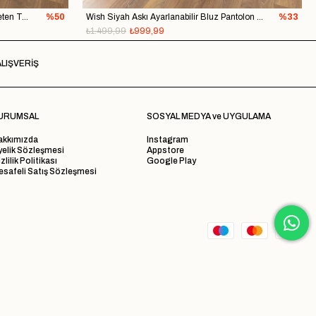
Yeta Sarı Bağlama Detay Bluz Etek Keten Takım
%50
Wish Siyah Askı Ayarlanabilir Bluz Pantolon Takım
%33
₺1.499,99
₺999,99
LIŞVERİŞ
URUMSAL
SOSYAL MEDYA ve UYGULAMA
akkımızda
Instagram
yelik Sözleşmesi
Appstore
zlilik Politikası
Google Play
safeli Satış Sözleşmesi