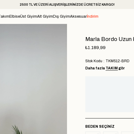
2500 TL VE ÜZERİ ALIŞVERİŞLERİNİZDE ÜCRETSİZ KARGO!
Takım
Elbise
Üst Giyim
Alt Giyim
Dış Giyim
Aksesuar
İndirim
Marla Bordo Uzun 
₺1.189,99
Stok Kodu
TKM512-BRD
Daha fazla
TAKIM
gör
BEDEN