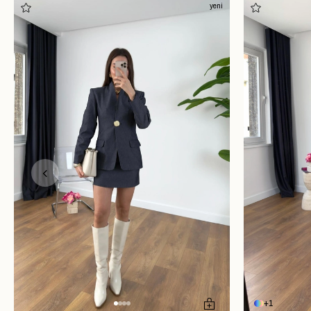
yeni
1