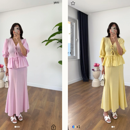
yeni
1