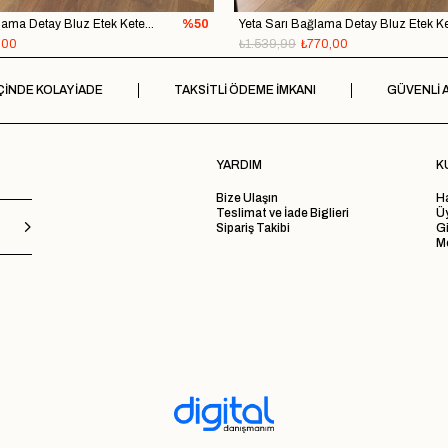
Yeta Pembe Bağlama Detay Bluz Etek Keten Takım
%50
,00
₺1.539,99
₺770,00
ÇİNDE KOLAY İADE
TAKSİTLİ ÖDEME İMKANI
GÜVENLİ A
YARDIM
K
Bize Ulaşın
H
Teslimat ve İade Biglieri
Ü
Sipariş Takibi
Gi
Me