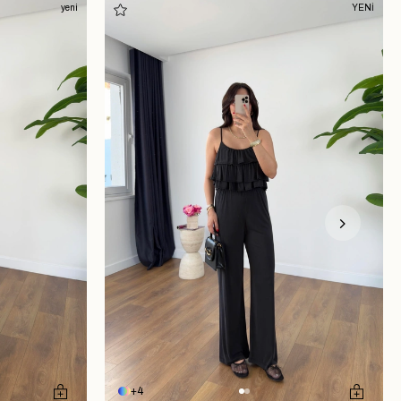
yeni
YENİ
4