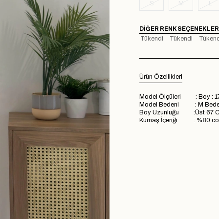
S
M
L
DIĞER RENK SEÇENEKLER
Tükendi
Tükendi
Tükend
Ürün Özellikleri
Model Ölçüleri : Boy : 1
Model Bedeni : M Bed
Boy Uzunluğu :Üst 67 C
Kumaş İçeriği : %80 cott