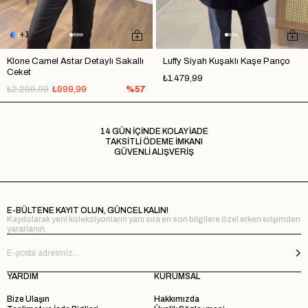
1
Klone Camel Astar Detaylı Sakallı
Luffy Siyah Kuşaklı Kaşe Panço
Ceket
₺1.479,99
₺2.299,99
₺999,99
%57
14 GÜN İÇİNDE KOLAY İADE
TAKSİTLİ ÖDEME İMKANI
GÜVENLİ ALIŞVERİŞ
E-BÜLTENE KAYIT OLUN, GÜNCEL KALIN!
Kaydolarak yeni koleksiyonların yanı sıra en son bilgilere özel erken erişimden
yararlanın.
YARDIM
KURUMSAL
Bize Ulaşın
Hakkımızda