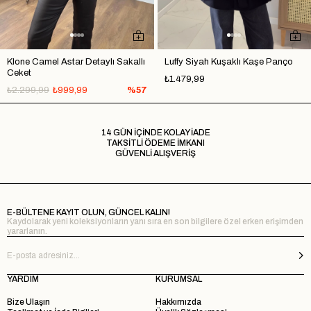
Klone Camel Astar Detaylı Sakallı
Luffy Siyah Kuşaklı Kaşe Panço
Ceket
₺1.479,99
₺2.299,99
₺999,99
%57
14 GÜN İÇİNDE KOLAY İADE
TAKSİTLİ ÖDEME İMKANI
GÜVENLİ ALIŞVERİŞ
E-BÜLTENE KAYIT OLUN, GÜNCEL KALIN!
Kaydolarak yeni koleksiyonların yanı sıra en son bilgilere özel erken erişimden
yararlanın.
YARDIM
KURUMSAL
Bize Ulaşın
Hakkımızda