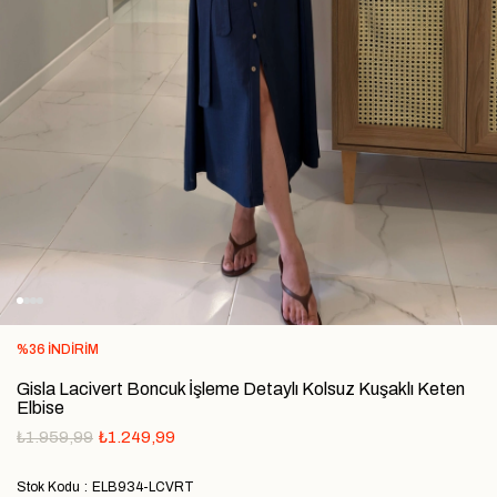
%
36
İNDIRIM
Gisla Lacivert Boncuk İşleme Detaylı Kolsuz Kuşaklı Keten
Elbise
₺1.959,99
₺1.249,99
Stok Kodu
ELB934-LCVRT