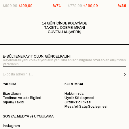
₺699,99
₺199,99
%71
₺779,99
₺499,99
%36
14 GÜN İÇİNDE KOLAY İADE
TAKSİTLİ ÖDEME İMKANI
GÜVENLİ ALIŞVERİŞ
E-BÜLTENE KAYIT OLUN, GÜNCEL KALIN!
Kaydolarak yeni koleksiyonların yanı sıra en son bilgilere özel erken erişimden
yararlanın.
YARDIM
KURUMSAL
Bize Ulaşın
Hakkımızda
Teslimat ve İade Biglieri
Üyelik Sözleşmesi
Sipariş Takibi
Gizlilik Politikası
Mesafeli Satış Sözleşmesi
SOSYAL MEDYA ve UYGULAMA
Instagram