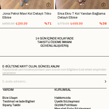
Jona Petrol Mavi Kol Detaylı Triko
Ersa Ekru T Kol Yandan Bağlama
Elbise
Detaylı Elbise
₺699,99
₺199,99
%71
₺779,99
₺499,99
%36
14 GÜN İÇİNDE KOLAY İADE
TAKSİTLİ ÖDEME İMKANI
GÜVENLİ ALIŞVERİŞ
E-BÜLTENE KAYIT OLUN, GÜNCEL KALIN!
Kaydolarak yeni koleksiyonların yanı sıra en son bilgilere özel erken erişimden
yararlanın.
YARDIM
KURUMSAL
Bize Ulaşın
Hakkımızda
Teslimat ve İade Biglieri
Üyelik Sözleşmesi
Sipariş Takibi
Gizlilik Politikası
Mesafeli Satış Sözleşmesi