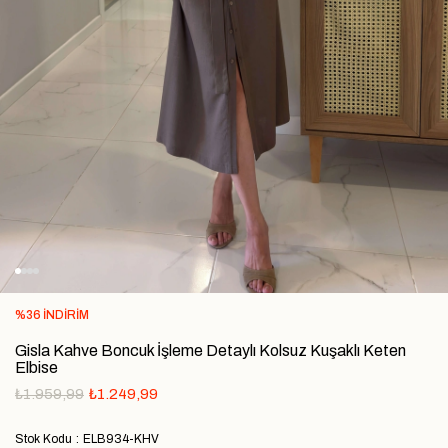
%
36
İNDIRIM
Gisla Kahve Boncuk İşleme Detaylı Kolsuz Kuşaklı Keten
Elbise
₺1.959,99
₺1.249,99
Stok Kodu
ELB934-KHV