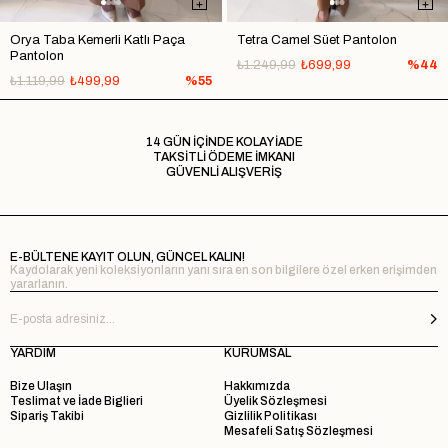
Orya Taba Kemerli Katlı Paça
Tetra Camel Süet Pantolon
Pantolon
₺1.249,99
₺699,99
%44
₺1.119,99
₺499,99
%55
14 GÜN İÇİNDE KOLAY İADE
TAKSİTLİ ÖDEME İMKANI
GÜVENLİ ALIŞVERİŞ
E-BÜLTENE KAYIT OLUN, GÜNCEL KALIN!
Kaydolarak yeni koleksiyonların yanı sıra en son bilgilere özel erken erişimden
yararlanın.
YARDIM
KURUMSAL
Bize Ulaşın
Hakkımızda
Teslimat ve İade Biglieri
Üyelik Sözleşmesi
Sipariş Takibi
Gizlilik Politikası
Mesafeli Satış Sözleşmesi