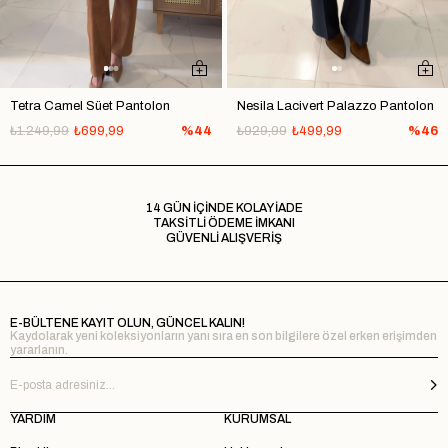
Tetra Camel Süet Pantolon
Nesila Lacivert Palazzo Pantolon
₺1.249,99
₺699,99
%44
₺929,99
₺499,99
%46
14 GÜN İÇİNDE KOLAY İADE
TAKSİTLİ ÖDEME İMKANI
GÜVENLİ ALIŞVERİŞ
E-BÜLTENE KAYIT OLUN, GÜNCEL KALIN!
Kaydolarak yeni koleksiyonların yanı sıra en son bilgilere özel erken erişimden
yararlanın.
YARDIM
KURUMSAL