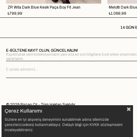
ZR Wita Dark Blue Kesik Paça Boy Fit Jean
₺799,99
₺1.069,99
14 GÜN İ
E-BÜLTENE KAYIT OLUN, GÜNCEL KALIN!
Kaydolarak yeni koleksiyonların yanı sıra en son bilgilere özel erken erişimden
yararlanın.
© 2026 Bircan Çil - Tüm Hakları Saklıdır.
Çerez Kullanımı
Sizlere en iyi alışveriş deneyimini sunabilmek adına sitemizde
çerezler(cookies) kullanmaktayız. Detaylı bilgi için KVKK sözleşmesini
inceleyebilirsiniz.