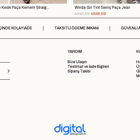
Melotti Dark Blue Kesik Paça Kemerli Straight Jean
Winda Gri Tint Geniş Paça Jean
₺949,99
₺649,99
ÇİNDE KOLAY İADE
TAKSİTLİ ÖDEME İMKANI
GÜVENLİ A
YARDIM
K
Bize Ulaşın
H
Teslimat ve İade Biglieri
Ü
Sipariş Takibi
Gi
Me