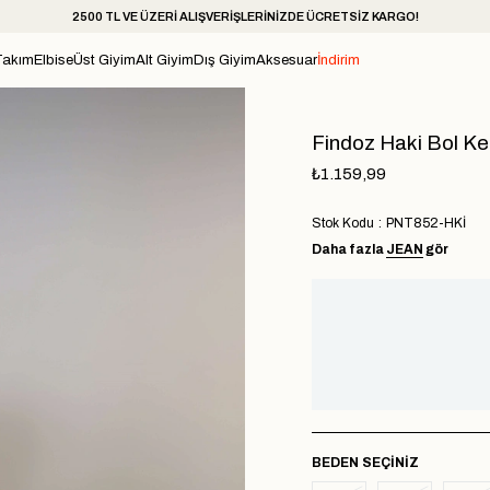
2500 TL VE ÜZERİ ALIŞVERİŞLERİNİZDE ÜCRETSİZ KARGO!
Takım
Elbise
Üst Giyim
Alt Giyim
Dış Giyim
Aksesuar
İndirim
Findoz Haki Bol K
₺1.159,99
Stok Kodu
PNT852-HKİ
Daha fazla
JEAN
gör
BEDEN