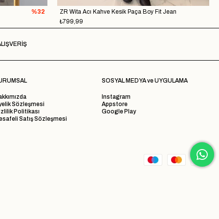
%32
ZR Wita Acı Kahve Kesik Paça Boy Fit Jean
₺799,99
LIŞVERİŞ
URUMSAL
SOSYAL MEDYA ve UYGULAMA
akkımızda
Instagram
yelik Sözleşmesi
Appstore
zlilik Politikası
Google Play
safeli Satış Sözleşmesi