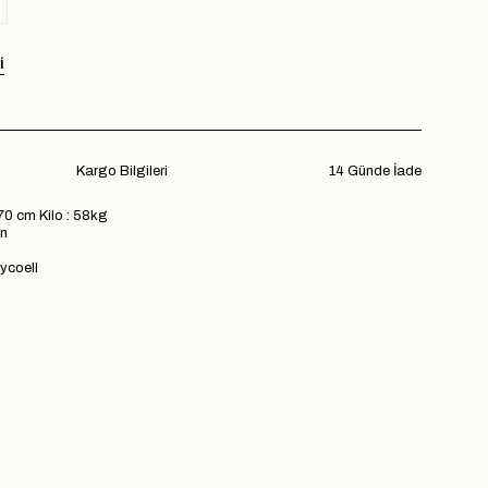
I
Kargo Bilgileri
14 Günde İade
70 cm Kilo : 58kg
n
coell