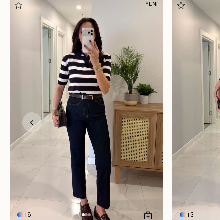
YENİ
6
3