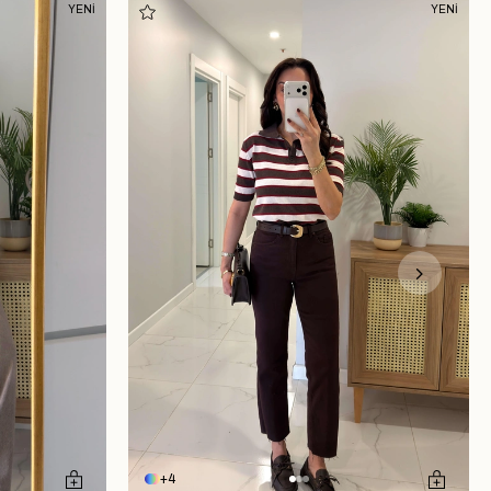
YENİ
YENİ
4