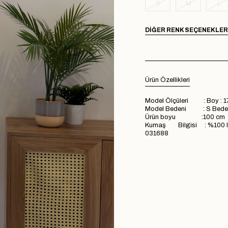
S
M
L
DIĞER RENK SEÇENEKLER
Ürün Özellikleri
Model Ölçüleri : Boy : 1
Model Bedeni : S Bede
Ürün boyu :100 cm
Kumaş Bilgisi : %100 ly
031688