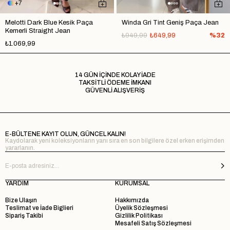
7
Melotti Dark Blue Kesik Paça
Winda Gri Tint Geniş Paça Jean
Kemerli Straight Jean
₺949,99
₺649,99
%32
₺1.069,99
14 GÜN İÇİNDE KOLAY İADE
TAKSİTLİ ÖDEME İMKANI
GÜVENLİ ALIŞVERİŞ
E-BÜLTENE KAYIT OLUN, GÜNCEL KALIN!
Kaydolarak yeni koleksiyonların yanı sıra en son bilgilere özel erken erişimden
yararlanın.
YARDIM
KURUMSAL
Bize Ulaşın
Hakkımızda
Teslimat ve İade Biglieri
Üyelik Sözleşmesi
Sipariş Takibi
Gizlilik Politikası
Mesafeli Satış Sözleşmesi