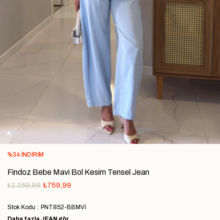
%
34
İNDIRIM
Findoz Bebe Mavi Bol Kesim Tensel Jean
₺1.159,99
₺759,99
Stok Kodu
PNT852-BBMVİ
Daha fazla
JEAN
gör